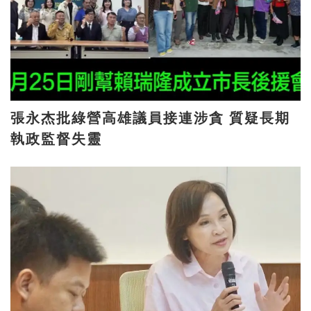
張永杰批綠營高雄議員接連涉貪 質疑長期
執政監督失靈