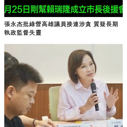
張永杰批綠營高雄議員接連涉貪 質疑長期
執政監督失靈