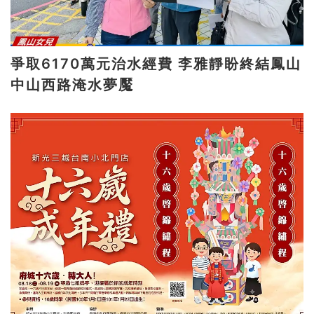
爭取6170萬元治水經費 李雅靜盼終結鳳山
中山西路淹水夢魘