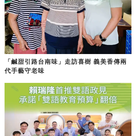
「鹹甜引路台南味」走訪喜樹 義美香傳兩
代手藝守老味