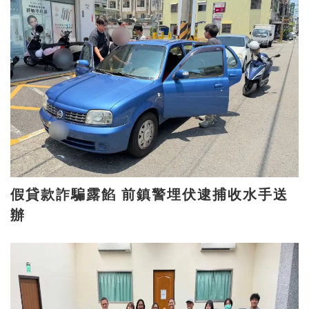
假貸款詐騙露餡 前鎮警埋伏逮捕收水手送
辦