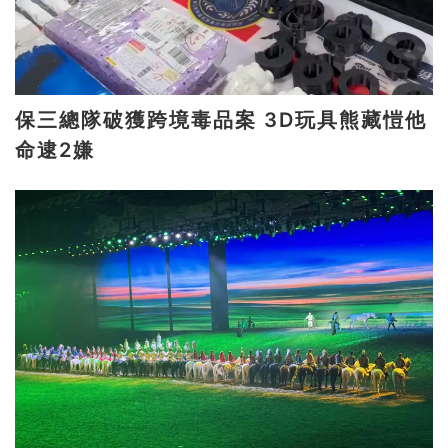
保三總隊破獲跨境毒品案 3D玩具熊藏愷他
命逮2嫌