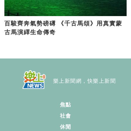
百駿齊奔氣勢磅礡 《千古馬頌》用真實蒙
古馬演繹生命傳奇
樂上新聞網，快樂上新聞
焦點
社會
休閒