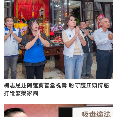
柯志恩赴阿蓮薦善堂祝壽 盼守護庄頭情感
打造繁榮家園