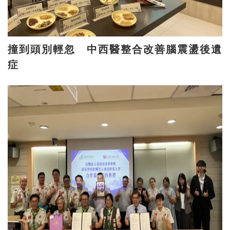
撞到頭別輕忽 中西醫整合改善腦震盪後遺
症