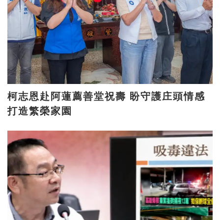
柯志恩赴阿蓮薦善堂祝壽 盼守護庄頭情感
打造繁榮家園