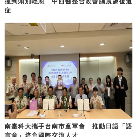
撞到頭別輕忽 中西醫整合改善腦震盪後遺
症
南臺科大攜手台南市童軍會 推動日語「語
言章」培育國際交流人才