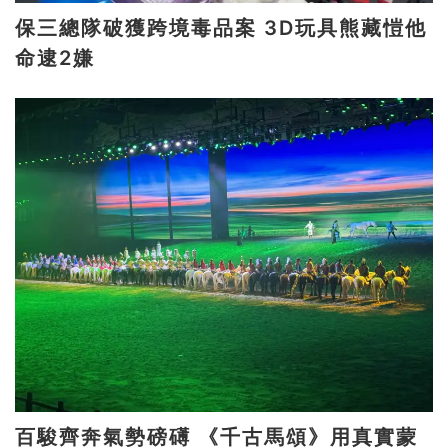
保三總隊破獲跨境毒品案 3D玩具熊藏愷他
命逮2嫌
百駿齊奔氣勢磅礡 《千古馬頌》用真實蒙