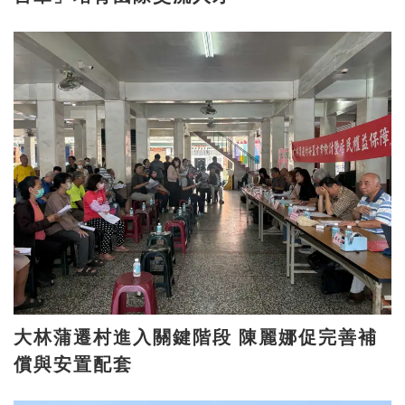
大林蒲遷村進入關鍵階段 陳麗娜促完善補
償與安置配套