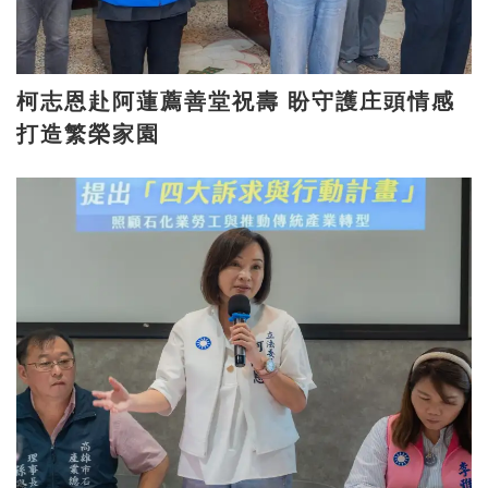
柯志恩赴阿蓮薦善堂祝壽 盼守護庄頭情感
打造繁榮家園