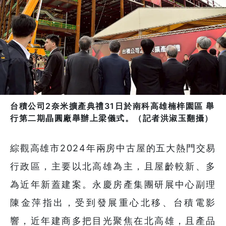
台積公司2奈米擴產典禮31日於南科高雄楠梓園區 舉
行第二期晶圓廠舉辦上梁儀式。（記者洪淑玉翻攝）
綜觀高雄市2024年兩房中古屋的五大熱門交易
行政區，主要以北高雄為主，且屋齡較新、多
為近年新蓋建案。永慶房產集團研展中心副理
陳金萍指出，受到發展重心北移、台積電影
響，近年建商多把目光聚焦在北高雄，且產品