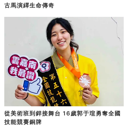
古馬演繹生命傳奇
從美術班到銲接舞台 16歲郭于瑄勇奪全國
技能競賽銅牌