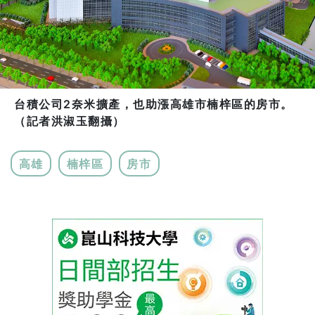
台積公司2奈米擴產，也助漲高雄市楠梓區的房市。
（記者洪淑玉翻攝）
高雄
楠梓區
房市