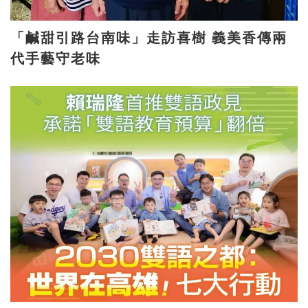
「鹹甜引路台南味」走訪喜樹 義美香傳兩
代手藝守老味