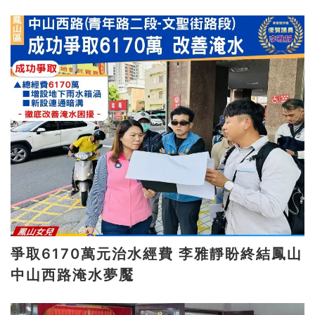
爭取6170萬元治水經費 李雅靜盼終結鳳山
中山西路淹水夢魘