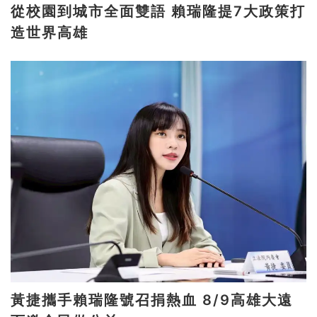
從校園到城市全面雙語 賴瑞隆提7大政策打
造世界高雄
黃捷攜手賴瑞隆號召捐熱血 8/9高雄大遠