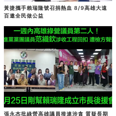
黃捷攜手賴瑞隆號召捐熱血 8/9高雄大遠
百邀全民做公益
張永杰批綠營高雄議員接連涉貪 質疑長期