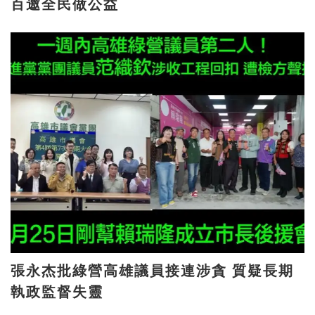
百邀全民做公益
張永杰批綠營高雄議員接連涉貪 質疑長期
執政監督失靈