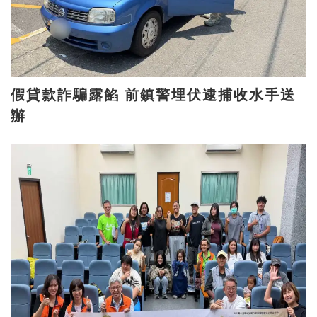
假貸款詐騙露餡 前鎮警埋伏逮捕收水手送
辦