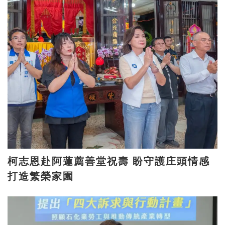
柯志恩赴阿蓮薦善堂祝壽 盼守護庄頭情感
打造繁榮家園