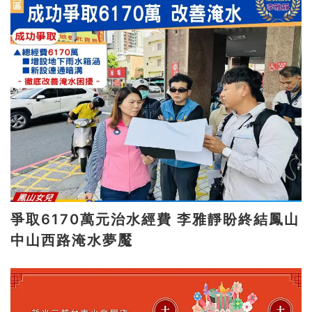
爭取6170萬元治水經費 李雅靜盼終結鳳山
中山西路淹水夢魘