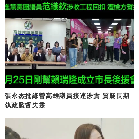
張永杰批綠營高雄議員接連涉貪 質疑長期
執政監督失靈