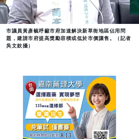
市議員黃彥毓呼籲市府加速解決新草衙地區佔用問
題，建請市府提高獎勵容積或低於市價讓售。（記者
吳文欽攝）