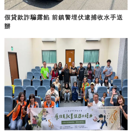
假貸款詐騙露餡 前鎮警埋伏逮捕收水手送
辦