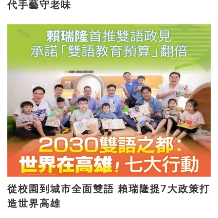
代手藝守老味
從校園到城市全面雙語 賴瑞隆提7大政策打
造世界高雄