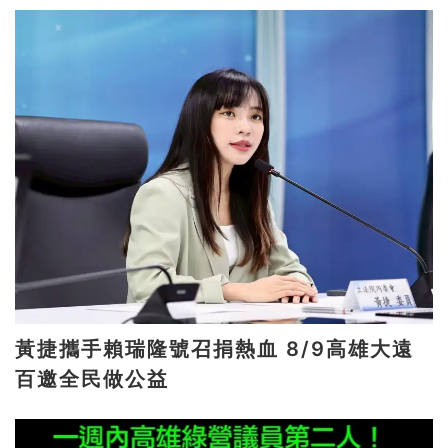
黃捷攜手賴瑞隆號召捐熱血 8/9高雄大遠
百邀全民做公益