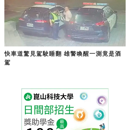
快車道驚見駕駛睡翻 雄警喚醒一測竟是酒
駕