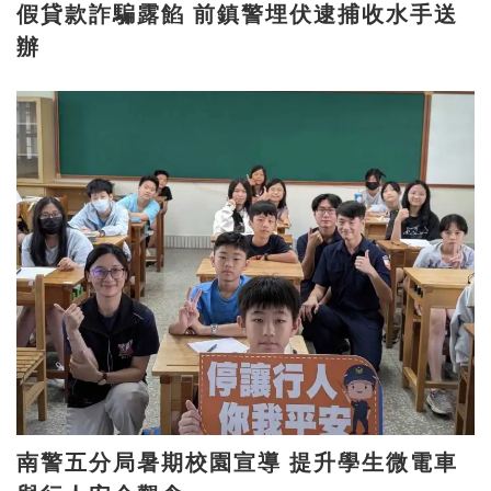
假貸款詐騙露餡 前鎮警埋伏逮捕收水手送
辦
南警五分局暑期校園宣導 提升學生微電車