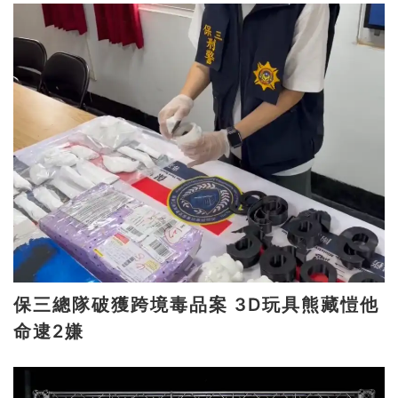
保三總隊破獲跨境毒品案 3D玩具熊藏愷他
命逮2嫌