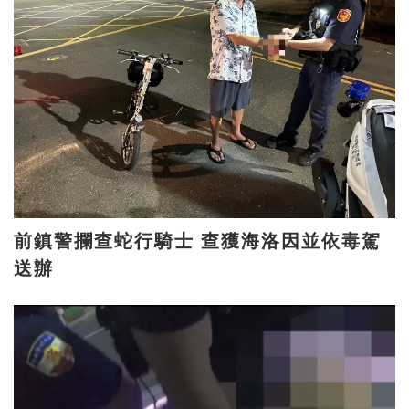
前鎮警攔查蛇行騎士 查獲海洛因並依毒駕
送辦