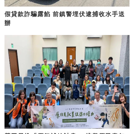
假貸款詐騙露餡 前鎮警埋伏逮捕收水手送
辦