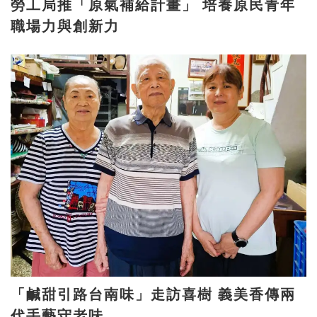
勞工局推「原氣補給計畫」 培養原民青年
職場力與創新力
「鹹甜引路台南味」走訪喜樹 義美香傳兩
代手藝守老味