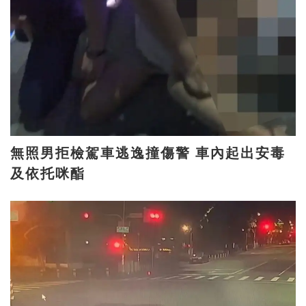
無照男拒檢駕車逃逸撞傷警 車內起出安毒
及依托咪酯