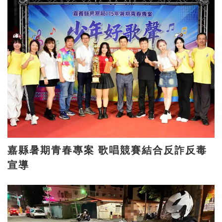
嘉縣暑期青春專案 歌唱競賽結合反詐反毒
宣導