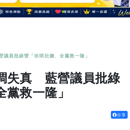
營議員批綠營「吹哨壯膽、全黨救一隆」
調失真 藍營議員批綠
全黨救一隆」
分享