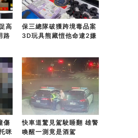
保三總隊破獲跨境毒品案
用路
3D玩具熊藏愷他命逮2嫌
撞傷
快車道驚見駕駛睡翻 雄警
喚醒一測竟是酒駕