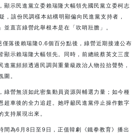
，顯示民進黨立委賴瑞隆大幅領先國民黨立委柯志
質疑，該份民調樣本結構明顯偏向民進黨支持者，
」並直言綠營此舉根本是在「吹哨壯膽」。
恩僅落後賴瑞隆0.6個百分點後，綠營近期接連公布
皆顯示賴瑞隆大幅領先。同時，前總統蔡英文三度
民進黨頻頻透過民調與重量級政治人物拉抬聲勢，
氛圍。
，綠營無須如此密集動員資源與輔選力量；如今種
恩超車後的全力追趕。她呼籲民進黨停止操作數字
的支持展現出來。
時間為6月8日至9日，正值韓劇《鐵拳教育》播出