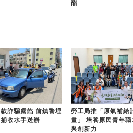
酯
詐騙露餡 前鎮警埋
勞工局推「原氣補給
逮捕收水手送辦
畫」 培養原民青年職場力
與創新力