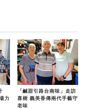
計
「鹹甜引路台南味」走訪
喜樹 義美香傳兩代手藝守
老味