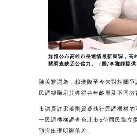
媒體公布高雄市長選情最新民調，高
關調查缺乏公信力。（圖/李雅靜提供
陳美雅認為，賴瑞隆至今未對相關爭
民調卻顯示其獲得各年齡層及不同教
市議員許采蓁則質疑執行民調機構的
一民調機構調查台北市5位國民黨立
預測出現明顯落差。