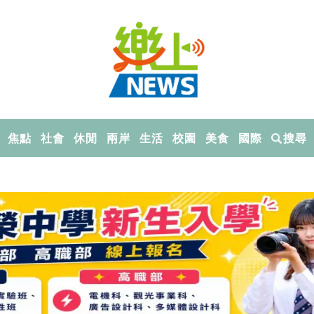
焦點
社會
休閒
兩岸
生活
校園
美食
國際
搜尋