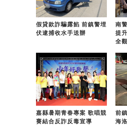
假貸款詐騙露餡 前鎮警埋
南
伏逮捕收水手送辦
提
全
嘉縣暑期青春專案 歌唱競
前鎮
賽結合反詐反毒宣導
海