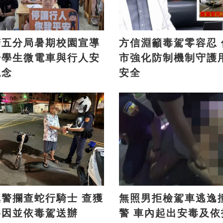
警五分局暑期校園宣導
方信淵籲毒駕零容忍 促高
升學生微電車與行人安
市強化防制機制守護
觀念
安全
警攔查蛇行騎士 查獲
無照男拒檢駕車逃逸
洛因並依毒駕送辦
警 車內起出安毒及依托咪