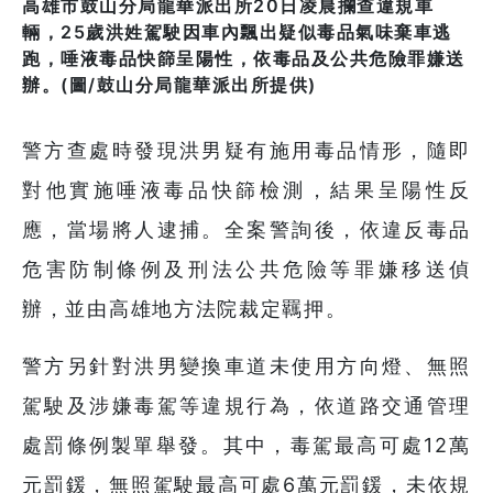
高雄市鼓山分局龍華派出所20日凌晨攔查違規車
輛，25歲洪姓駕駛因車內飄出疑似毒品氣味棄車逃
跑，唾液毒品快篩呈陽性，依毒品及公共危險罪嫌送
辦。(圖/鼓山分局龍華派出所提供)
警方查處時發現洪男疑有施用毒品情形，隨即
對他實施唾液毒品快篩檢測，結果呈陽性反
應，當場將人逮捕。全案警詢後，依違反毒品
危害防制條例及刑法公共危險等罪嫌移送偵
辦，並由高雄地方法院裁定羈押。
警方另針對洪男變換車道未使用方向燈、無照
駕駛及涉嫌毒駕等違規行為，依道路交通管理
處罰條例製單舉發。其中，毒駕最高可處12萬
元罰鍰，無照駕駛最高可處6萬元罰鍰，未依規