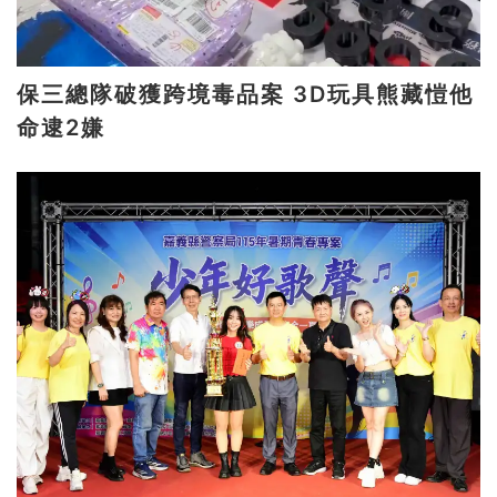
保三總隊破獲跨境毒品案 3D玩具熊藏愷他
命逮2嫌