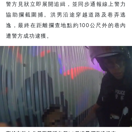
警方見狀立即展開追緝，並同步通報線上警力
協助攔截圍捕。洪男沿途穿越道路及巷弄逃
逸，最終在距離攔查地點約100公尺外的巷內
遭警方成功逮獲。