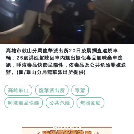
高雄市鼓山分局龍華派出所20日凌晨攔查違規車
輛，25歲洪姓駕駛因車內飄出疑似毒品氣味棄車逃
跑，唾液毒品快篩呈陽性，依毒品及公共危險罪嫌送
辦。(圖/鼓山分局龍華派出所提供)
高雄鼓山
龍華派出所
毒駕
唾液毒品快篩
公共危險
無照駕駛