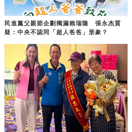
民進黨父親節企劃獨漏賴瑞隆 張永杰質
疑：中央不認同「超人爸爸」形象？