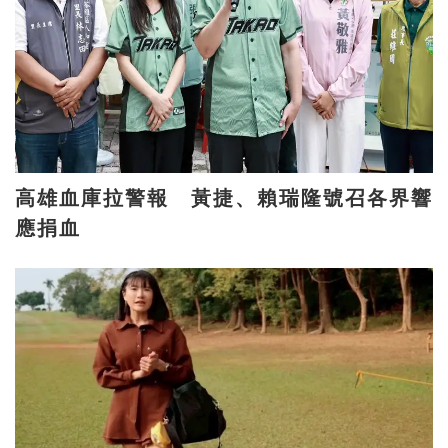
高雄血庫拉警報 黃捷、賴瑞隆號召各界響
應捐血