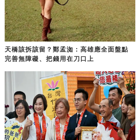
天橋該拆該留？鄭孟洳：高雄應全面盤點
完善無障礙、把錢用在刀口上