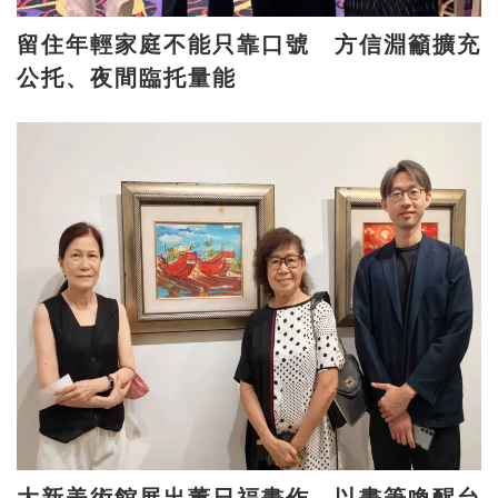
留住年輕家庭不能只靠口號 方信淵籲擴充
公托、夜間臨托量能