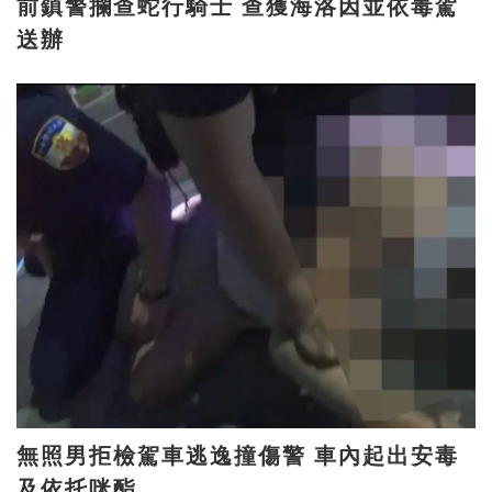
前鎮警攔查蛇行騎士 查獲海洛因並依毒駕
送辦
無照男拒檢駕車逃逸撞傷警 車內起出安毒
及依托咪酯