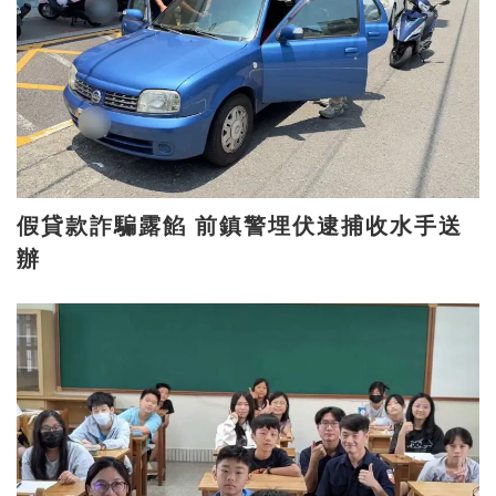
假貸款詐騙露餡 前鎮警埋伏逮捕收水手送
辦