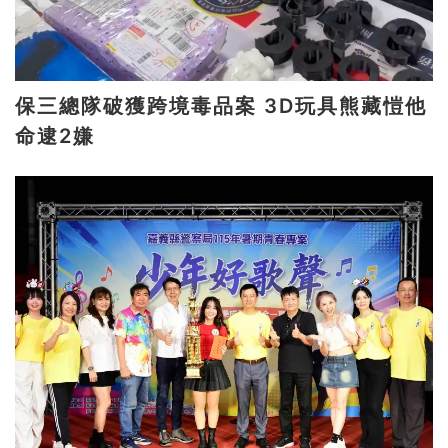
保三總隊破獲跨境毒品案 3D玩具熊藏愷他
命逮2嫌