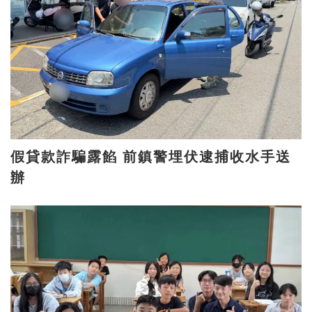
假貸款詐騙露餡 前鎮警埋伏逮捕收水手送
辦