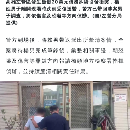
高雄左營區發生疑似20萬元債務糾紛引發衝突，楊
姓男子離開現場時跌倒受傷送醫，警方已帶回涉案男
子調查，將依傷害及恐嚇等方向偵辦。(圖/左營分局
提供)
警方到場後，將賴男帶返派出所釐清案情，全
案將待楊男完成筆錄後，彙整相關事證，朝恐
嚇及傷害等罪嫌方向報請橋頭地方檢察署指揮
偵辦，並持續釐清相關責任歸屬。