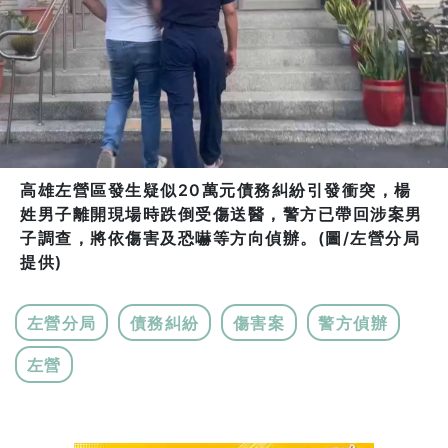
高雄左營區發生疑似20萬元債務糾紛引發衝突，楊
姓男子離開現場時跌倒受傷送醫，警方已帶回涉案男
子調查，將依傷害及恐嚇等方向偵辦。(圖/左營分局
提供)
左營分局
債務糾紛
傷害案
警方偵辦
左營