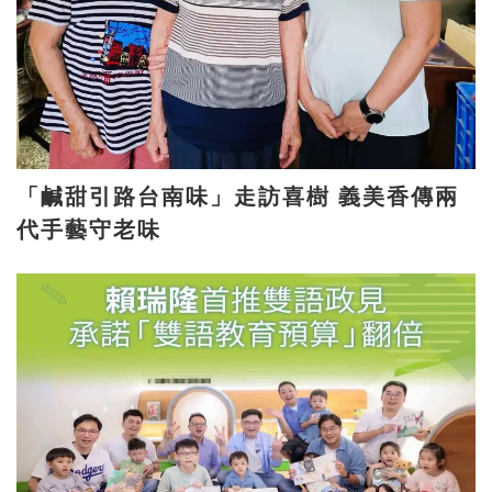
「鹹甜引路台南味」走訪喜樹 義美香傳兩
代手藝守老味