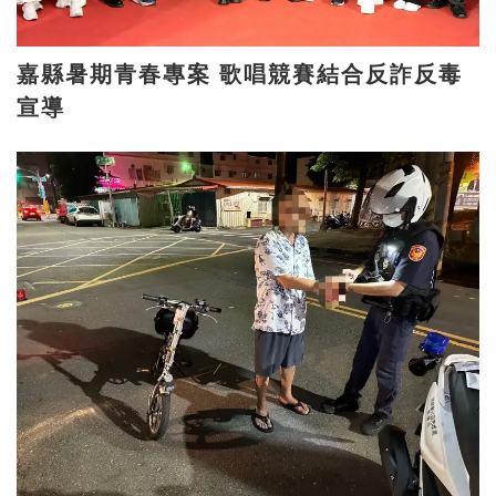
嘉縣暑期青春專案 歌唱競賽結合反詐反毒
宣導