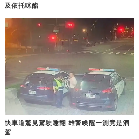
及依托咪酯
快車道驚見駕駛睡翻 雄警喚醒一測竟是酒
駕