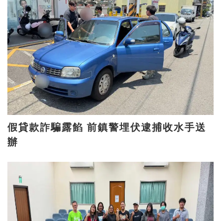
假貸款詐騙露餡 前鎮警埋伏逮捕收水手送
辦