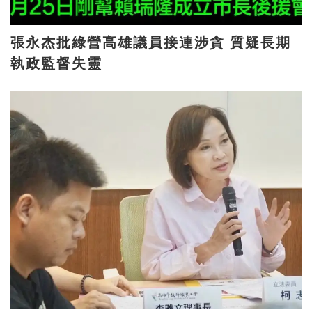
張永杰批綠營高雄議員接連涉貪 質疑長期
執政監督失靈