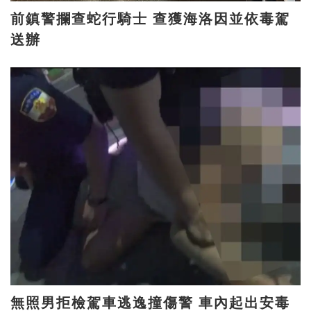
前鎮警攔查蛇行騎士 查獲海洛因並依毒駕
送辦
無照男拒檢駕車逃逸撞傷警 車內起出安毒