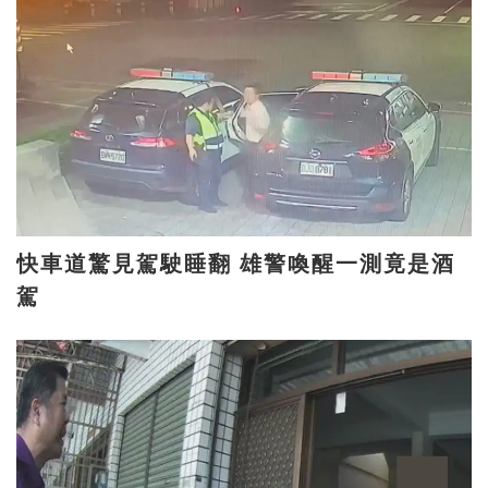
快車道驚見駕駛睡翻 雄警喚醒一測竟是酒
駕