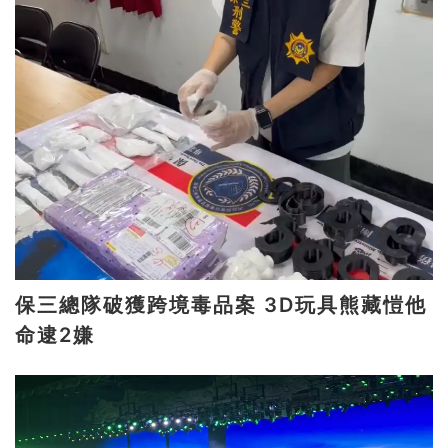
保三總隊破獲跨境毒品案 3D玩具熊藏愷他
命逮2嫌