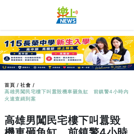
首頁 /
社會 /
高雄男闖民宅樓下叫囂毀機車砸魚缸 前鎮警4小時內
火速查緝到案
高雄男闖民宅樓下叫囂毀
機車砸魚缸 前鎮警4小時