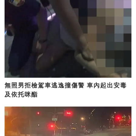
無照男拒檢駕車逃逸撞傷警 車內起出安毒
及依托咪酯