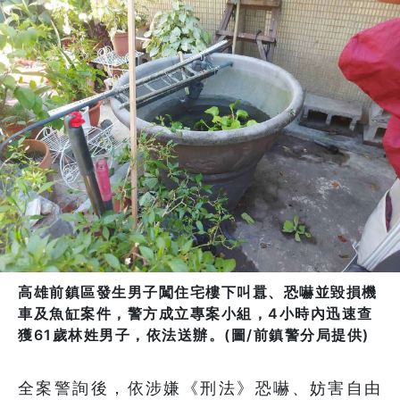
高雄前鎮區發生男子闖住宅樓下叫囂、恐嚇並毀損機
車及魚缸案件，警方成立專案小組，4小時內迅速查
獲61歲林姓男子，依法送辦。(圖/前鎮警分局提供)
全案警詢後，依涉嫌《刑法》恐嚇、妨害自由