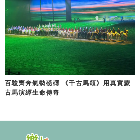
百駿齊奔氣勢磅礡 《千古馬頌》用真實蒙
古馬演繹生命傳奇