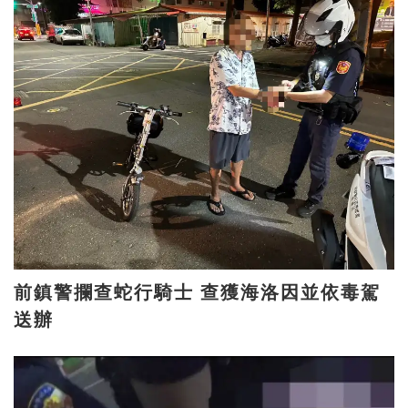
前鎮警攔查蛇行騎士 查獲海洛因並依毒駕
送辦