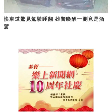
快車道驚見駕駛睡翻 雄警喚醒一測竟是酒
駕