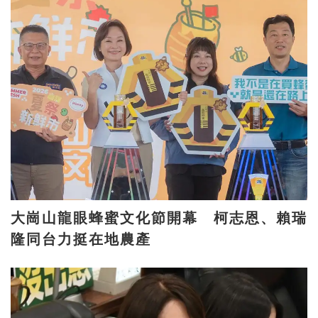
大崗山龍眼蜂蜜文化節開幕 柯志恩、賴瑞
隆同台力挺在地農產