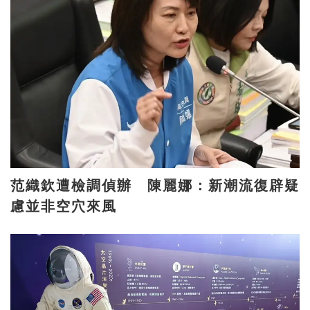
范織欽遭檢調偵辦 陳麗娜：新潮流復辟疑
慮並非空穴來風