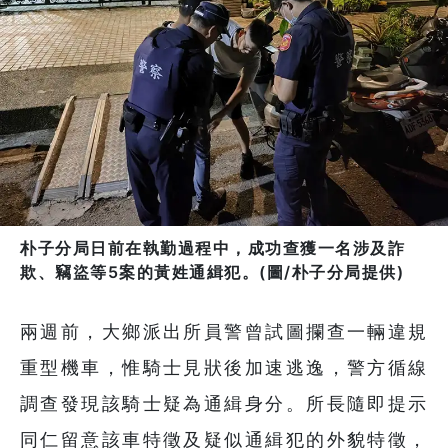
朴子分局日前在執勤過程中，成功查獲一名涉及詐
欺、竊盜等5案的黃姓通緝犯。(圖/朴子分局提供)
兩週前，大鄉派出所員警曾試圖攔查一輛違規
重型機車，惟騎士見狀後加速逃逸，警方循線
調查發現該騎士疑為通緝身分。所長隨即提示
同仁留意該車特徵及疑似通緝犯的外貌特徵，