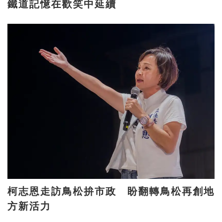
鐵道記憶在歡笑中延續
柯志恩走訪鳥松拚市政 盼翻轉鳥松再創地
方新活力