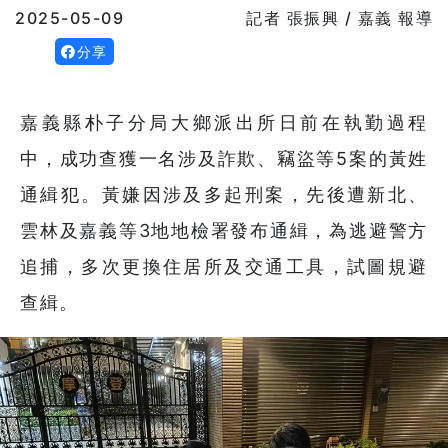
2025-05-09
記者 張振興 / 嘉義 報導
分享
嘉義縣朴子分局大鄉派出所日前在執勤過程
中，成功查獲一名涉及詐欺、竊盜等5案的黃姓
通緝犯。黃嫌因涉及多起刑案，先後遭新北、
雲林及嘉義等3地地檢署發布通緝，為逃避警方
追捕，多次更換住居所及交通工具，試圖規避
查緝。