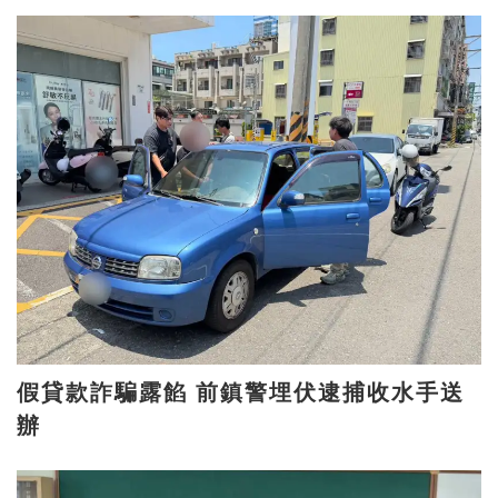
假貸款詐騙露餡 前鎮警埋伏逮捕收水手送
辦