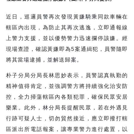
近日，巡邏員警再次發現黃嫌騎乘同款車輛在
轄區內出現，為防止其再次逃逸，立即通報線
上警力支援，並以優勢警力迅速攔停該嫌。經
現場查證，確認黃嫌即為5案通緝犯，員警隨即
將其當場逮捕，並解送歸案。
朴子分局分局長林思妙表示，員警認真執勤的
精神值得肯定，並強調警方將持續強化治安防
控，全力掃蕩轄區內各類犯罪，確保民眾安居
樂業。此外，林分局長提醒民眾，若在外遇見
行跡可疑人士，切勿貿然接近，應立即撥打轄
區派出所電話報案，讓專業警力進行處置，以