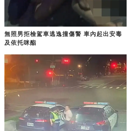
無照男拒檢駕車逃逸撞傷警 車內起出安毒
及依托咪酯