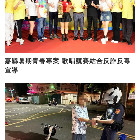
嘉縣暑期青春專案 歌唱競賽結合反詐反毒
宣導