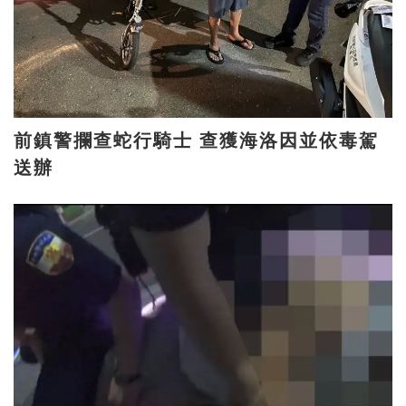
前鎮警攔查蛇行騎士 查獲海洛因並依毒駕
送辦