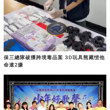
保三總隊破獲跨境毒品案 3D玩具熊藏愷他
命逮2嫌