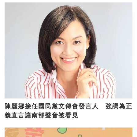
陳麗娜接任國民黨文傳會發言人 強調為正
義直言讓南部聲音被看見