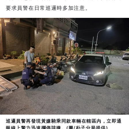
要求員警在日常巡邏時多加注意。
巡邏員警再發現黃嫌騎乘同款車輛在轄區內，立即通
報線上警力迅速攔停該嫌。(圖/朴子分局提供)