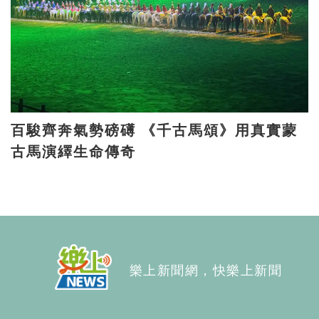
百駿齊奔氣勢磅礡 《千古馬頌》用真實蒙
古馬演繹生命傳奇
樂上新聞網，快樂上新聞