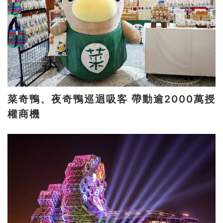
菜奇鴨、夜奇鴨巡迴吸客 帶動逾2000萬授
權商機