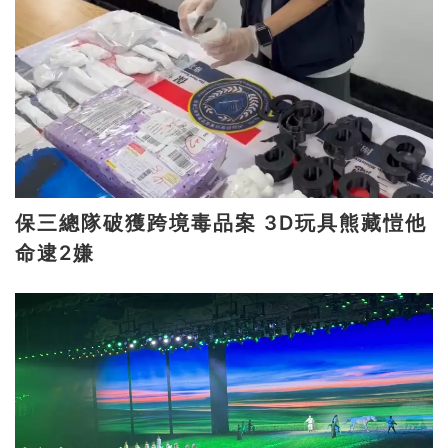
保三總隊破獲跨境毒品案 3D玩具熊藏愷他
命逮2嫌