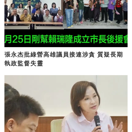
張永杰批綠營高雄議員接連涉貪 質疑長期
執政監督失靈