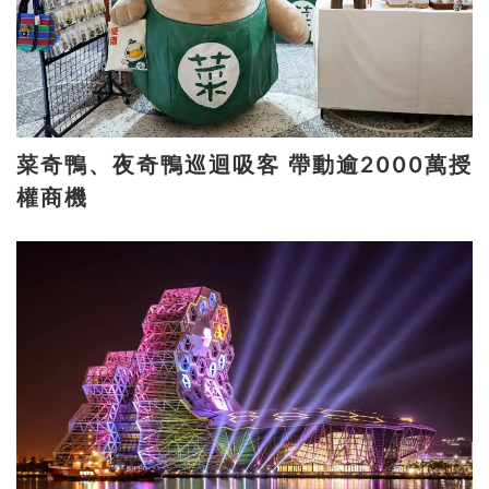
菜奇鴨、夜奇鴨巡迴吸客 帶動逾2000萬授
權商機