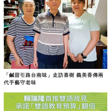
「鹹甜引路台南味」走訪喜樹 義美香傳兩
代手藝守老味