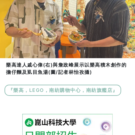
樂高達人戚心偉(右)與詹政峰展示以樂高積木創作的
擔仔麵及虱目魚湯(圖/記者林怡孜攝)
『樂高，LEGO，南紡購物中心，南紡旗艦店』