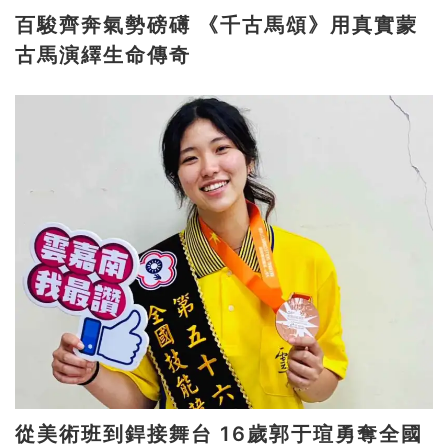
百駿齊奔氣勢磅礡 《千古馬頌》用真實蒙
古馬演繹生命傳奇
從美術班到銲接舞台 16歲郭于瑄勇奪全國