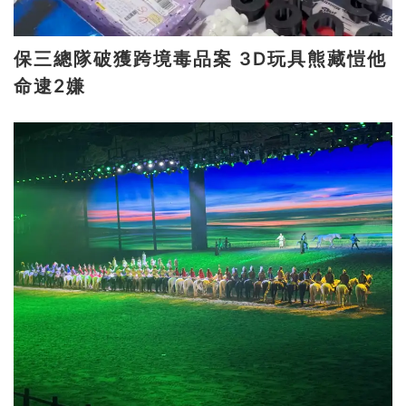
保三總隊破獲跨境毒品案 3D玩具熊藏愷他
命逮2嫌