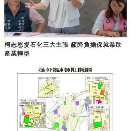
柯志恩提石化三大主張 籲降負擔保就業助
產業轉型