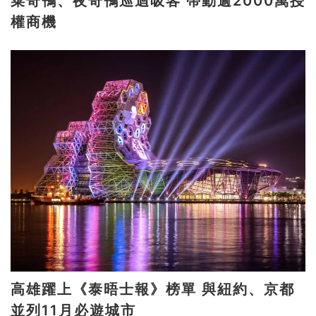
菜奇鴨、夜奇鴨巡迴吸客 帶動逾2000萬授
權商機
高雄躍上《泰晤士報》榜單 與紐約、京都
並列11月必遊城市