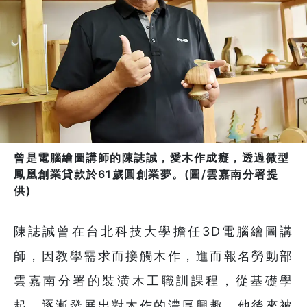
曾是電腦繪圖講師的陳誌誠，愛木作成癡，透過微型
鳳凰創業貸款於61歲圓創業夢。(圖/雲嘉南分署提
供)
陳誌誠曾在台北科技大學擔任3D電腦繪圖講
師，因教學需求而接觸木作，進而報名勞動部
雲嘉南分署的裝潢木工職訓課程，從基礎學
起，逐漸發展出對木作的濃厚興趣，他後來被