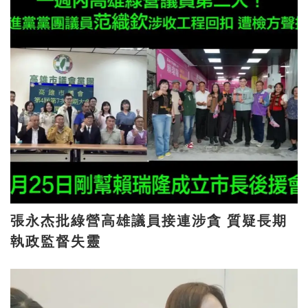
張永杰批綠營高雄議員接連涉貪 質疑長期
執政監督失靈