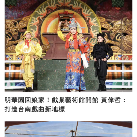
明華園回娘家！戲巢藝術館開館 黃偉哲：
打造台南戲曲新地標