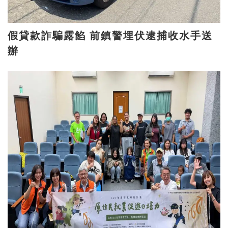
假貸款詐騙露餡 前鎮警埋伏逮捕收水手送
辦