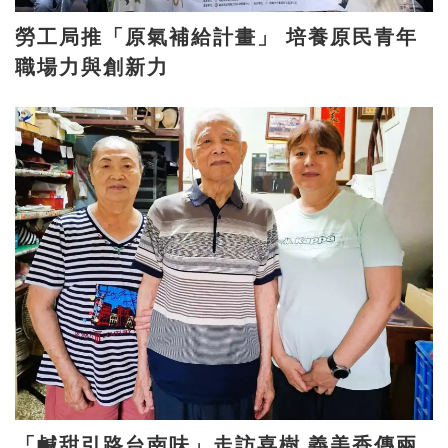
勞工局推「原氣補給計畫」 培養原民青年
職場力與創新力
「鹹甜引路台南味」走訪喜樹 義美香傳兩