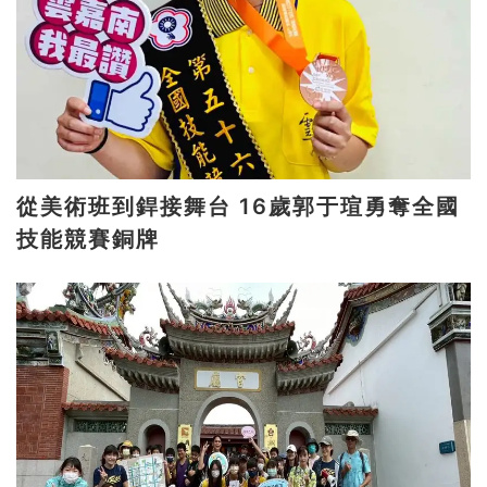
從美術班到銲接舞台 16歲郭于瑄勇奪全國
技能競賽銅牌