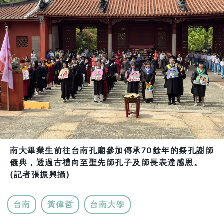
南大畢業生前往台南孔廟參加傳承70餘年的祭孔謝師
儀典，透過古禮向至聖先師孔子及師長表達感恩。
(記者張振興攝)
台南
黃偉哲
台南大學