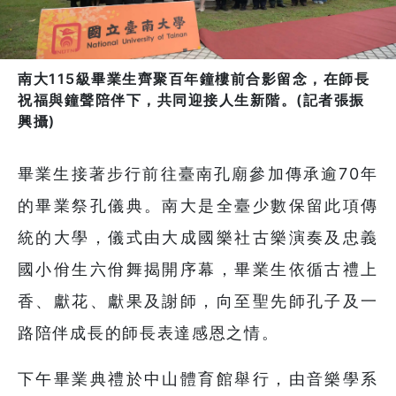
南大115級畢業生齊聚百年鐘樓前合影留念，在師長
祝福與鐘聲陪伴下，共同迎接人生新階。(記者張振
興攝)
畢業生接著步行前往臺南孔廟參加傳承逾70年
的畢業祭孔儀典。南大是全臺少數保留此項傳
統的大學，儀式由大成國樂社古樂演奏及忠義
國小佾生六佾舞揭開序幕，畢業生依循古禮上
香、獻花、獻果及謝師，向至聖先師孔子及一
路陪伴成長的師長表達感恩之情。
下午畢業典禮於中山體育館舉行，由音樂學系