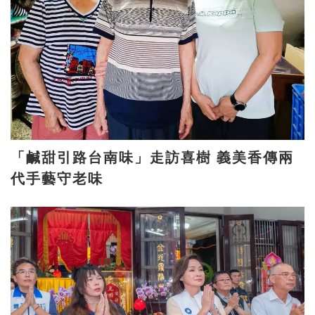
「鹹甜引路台南味」走訪喜樹 義美香傳兩
代手藝守老味