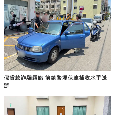
假貸款詐騙露餡 前鎮警埋伏逮捕收水手送
辦