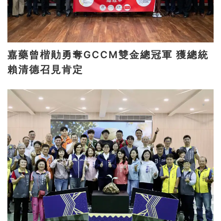
嘉藥曾楷勛勇奪GCCM雙金總冠軍 獲總統
賴清德召見肯定