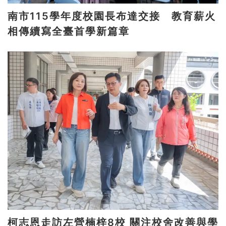
南市115學年度校園長布達交接 教育薪火
相傳續寫全臺首學新篇章
柯志恩走訪左營楠梓8校 關注校舍改善與學