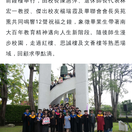
前鐘樓舉行，由校長陳惠萍、退休師長代表林
宏一教授、傑出校友楊瑞霞及畢聯會會長吳苑
熏共同鳴響12聲祝福之鐘，象徵畢業生帶著南
大百年教育精神邁向人生新階段。隨後師生漫
步校園，走過紅樓、思誠樓及文薈樓等熟悉場
域，回顧求學點滴。