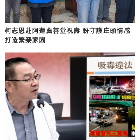
柯志恩赴阿蓮薦善堂祝壽 盼守護庄頭情感
打造繁榮家園