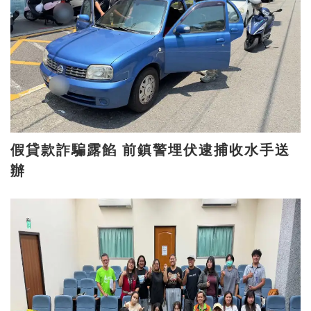
假貸款詐騙露餡 前鎮警埋伏逮捕收水手送
辦