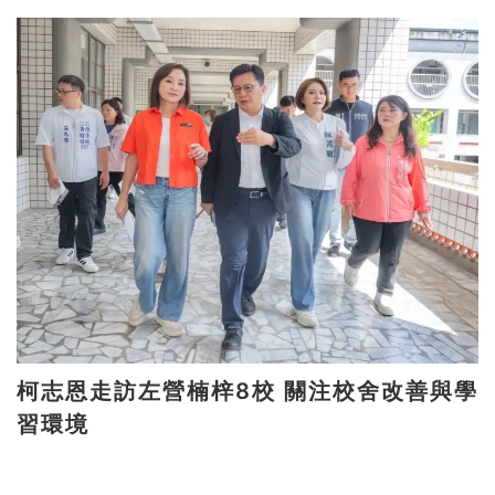
柯志恩走訪左營楠梓8校 關注校舍改善與學
習環境