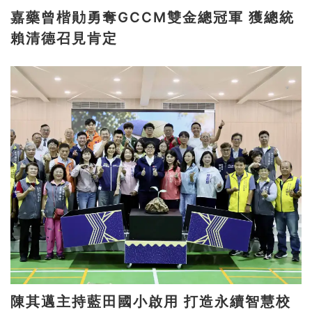
嘉藥曾楷勛勇奪GCCM雙金總冠軍 獲總統
賴清德召見肯定
陳其邁主持藍田國小啟用 打造永續智慧校