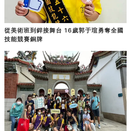
從美術班到銲接舞台 16歲郭于瑄勇奪全國
技能競賽銅牌