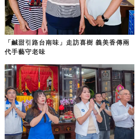
「鹹甜引路台南味」走訪喜樹 義美香傳兩
代手藝守老味