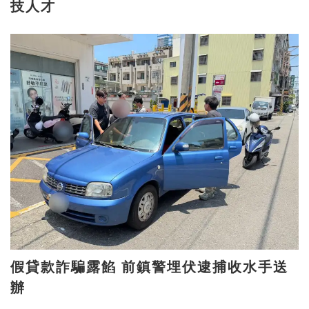
技人才
假貸款詐騙露餡 前鎮警埋伏逮捕收水手送
辦