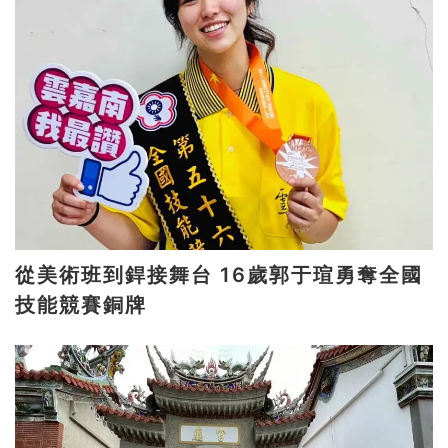
從美術班到銲接舞台 16歲郭于瑄勇奪全國
技能競賽銅牌