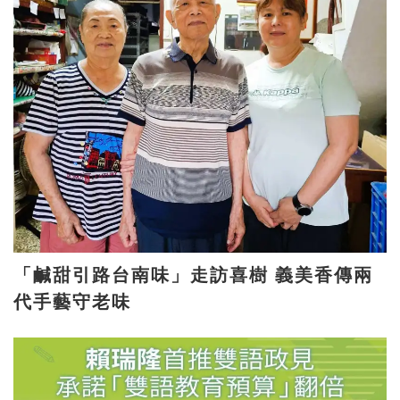
「鹹甜引路台南味」走訪喜樹 義美香傳兩
代手藝守老味