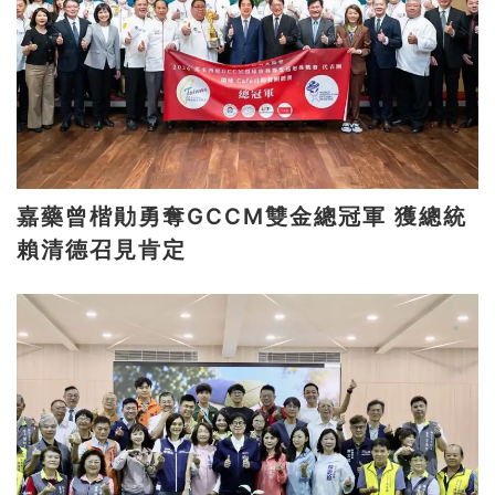
嘉藥曾楷勛勇奪GCCM雙金總冠軍 獲總統
賴清德召見肯定