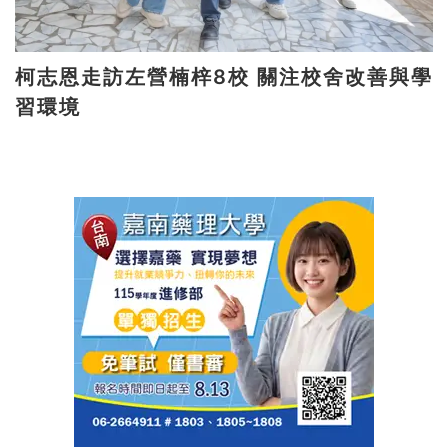
柯志恩走訪左營楠梓8校 關注校舍改善與學
習環境