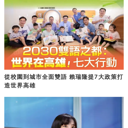
從校園到城市全面雙語 賴瑞隆提7大政策打
造世界高雄