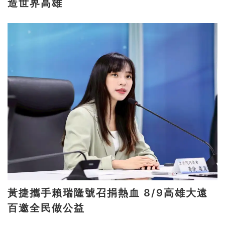
造世界高雄
黃捷攜手賴瑞隆號召捐熱血 8/9高雄大遠
百邀全民做公益