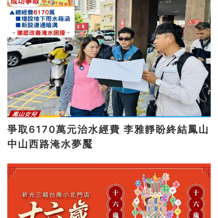
爭取6170萬元治水經費 李雅靜盼終結鳳山
中山西路淹水夢魘