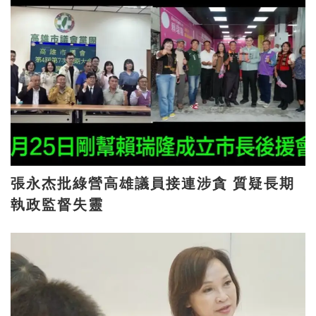
張永杰批綠營高雄議員接連涉貪 質疑長期
執政監督失靈