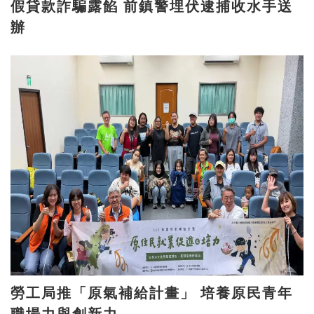
假貸款詐騙露餡 前鎮警埋伏逮捕收水手送
辦
勞工局推「原氣補給計畫」 培養原民青年
職場力與創新力