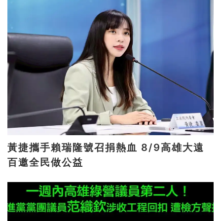
黃捷攜手賴瑞隆號召捐熱血 8/9高雄大遠
百邀全民做公益