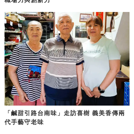
「鹹甜引路台南味」走訪喜樹 義美香傳兩
代手藝守老味