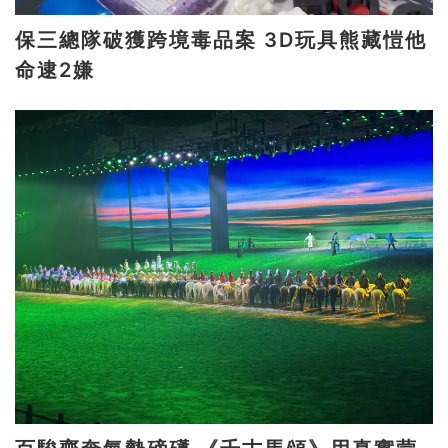
保三總隊破獲跨境毒品案 3D玩具熊藏愷他
命逮2嫌