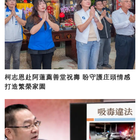
柯志恩赴阿蓮薦善堂祝壽 盼守護庄頭情感
打造繁榮家園