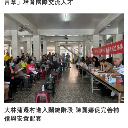
言章」培育國際交流人才
大林蒲遷村進入關鍵階段 陳麗娜促完善補
償與安置配套