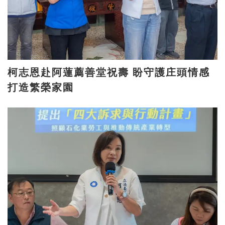
柯志恩赴阿蓮薦善堂祝壽 盼守護庄頭情感
打造繁榮家園