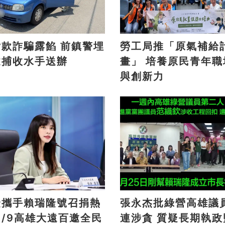
詐騙露餡 前鎮警埋
勞工局推「原氣補給
逮捕收水手送辦
畫」 培養原民青年職場力
與創新力
捷攜手賴瑞隆號召捐熱
張永杰批綠營高雄議
連涉貪 質疑長期執政監督