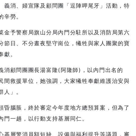
、義消、婦宣隊及顧問團「逗陣呷尾牙」活動，特
的辛勞。
菜金予警察局旗山分局內門分駐所以及消防局第六
分節日、不分晝夜堅守崗位，犧牲與家人團聚的寶
奉獻。
義消顧問團團長湯富隆(阿隆師)，以內門出名的
民間救援單位，她強調，大家犧牲奉獻維護治安與
群人」。
頭昏腦脹，終於審定今年度地方總預算案，但為了
內門一趟，以行動支持基層同仁。
心基層警消員額短缺、設備與福利提升等議題，審