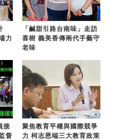
計
「鹹甜引路台南味」走訪
喜樹 義美香傳兩代手藝守
老味
員接
聚焦教育平權與國際競爭
力 柯志恩端三大教育政策