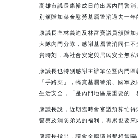
高雄市議長康裕成日前出席內門警消
別頒贈加菜金慰勞基層警消過去一年
康議長率林義迪及林富寶議員頒贈加
大隊內門分隊，感謝基層警消同仁不
貴時刻，為社會安定與居民安全無私
康議長也特別感謝主辦單位暨內門區
「手路菜」，犒賞基層警消、國軍及
生活安全，「是內門地區最重要的一
康議長說，近期臨時會審議預算忙得
警察及消防弟兄的福利，再累也要來
康議長指出，議會全體議員都相當關