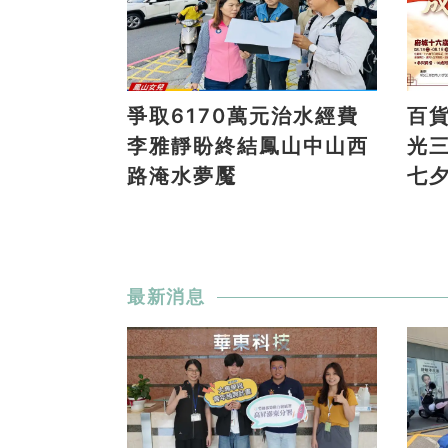
爭取6170萬元治水經費
百
李雅靜盼終結鳳山中山西
光
路淹水夢魘
七
最新消息