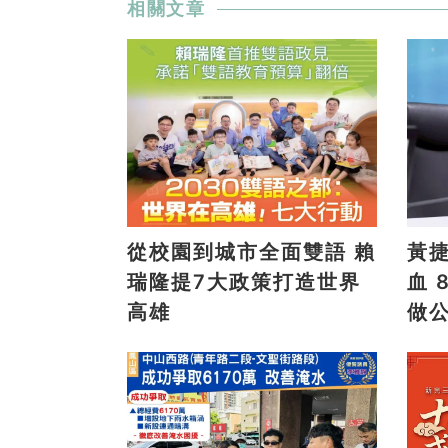
相關文章
從校園到城市全面雙語 賴
黃
瑞隆提7大政策打造世界
血 8/9高雄大遠百邀全民
高雄
做