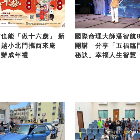
貨也能「做十六歲」 新
國際命理大師潘智航8
三越小北門攜西來庵
開講 分享「五福臨
夕辦成年禮
秘訣」幸福人生智慧