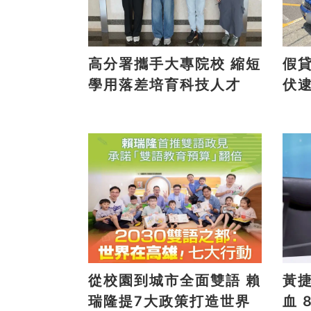
高分署攜手大專院校 縮短
假貸款
學用落差培育科技人才
伏
從校園到城市全面雙語 賴
黃
瑞隆提7大政策打造世界
血 8/9高雄大遠百邀全民