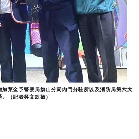
贈加菜金予警察局旗山分局內門分駐所以及消防局第六大
勞。（記者吳文欽攝）