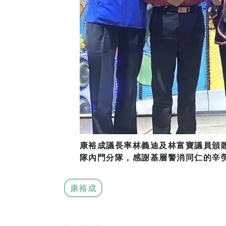
康裕成議長率林義迪及林富寶議員頒
隊內門分隊，感謝基層警消同仁的辛
康裕成