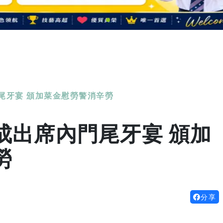
尾牙宴 頒加菜金慰勞警消辛勞
成出席內門尾牙宴 頒加
勞
分享