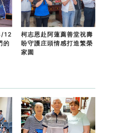
/12
柯志恩赴阿蓮薦善堂祝壽
門的
盼守護庄頭情感打造繁榮
家園