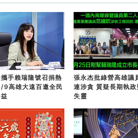
捷攜手賴瑞隆號召捐熱
張永杰批綠營高雄議
連涉貪 質疑長期執政監督
公益
失靈