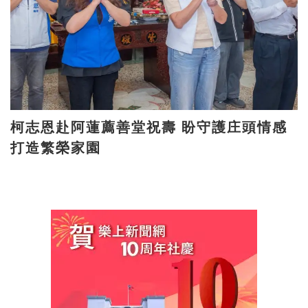
柯志恩赴阿蓮薦善堂祝壽 盼守護庄頭情感
打造繁榮家園