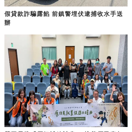
假貸款詐騙露餡 前鎮警埋伏逮捕收水手送
辦