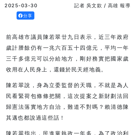
2025-03-30
記者 吳文欽 / 高雄 報導
分享
前高雄市議員陳若翠廿九日表示，近三年政府
歲計謄餘仍有一兆六百五十四億元，平均一年
三千多億元可以分給地方，剛好務實把國家歲
收用在人民身上，還錢於民天經地義。
陳若翠說，身為立委監督的天職，不就是為人
民看緊荷包條條把關，這次提案之新財劃法回
歸憲法落實地方自治，難道不對嗎？賴清德陳
其邁也都說過這些話！
陳若翠指出，民進黨執政一年多，為了政治利