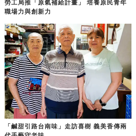
勞工局推「原氣補給計畫」 培養原民青年
職場力與創新力
「鹹甜引路台南味」走訪喜樹 義美香傳兩
代手藝守老味