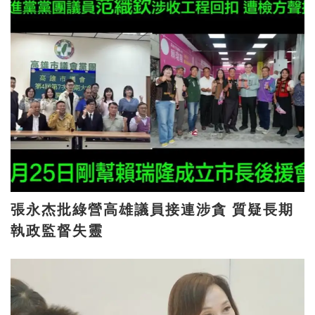
張永杰批綠營高雄議員接連涉貪 質疑長期
執政監督失靈