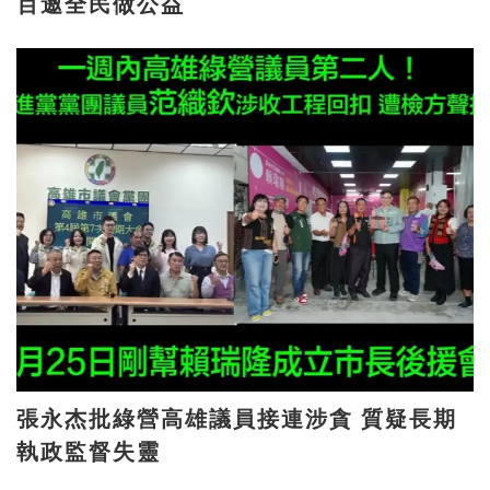
百邀全民做公益
張永杰批綠營高雄議員接連涉貪 質疑長期
執政監督失靈