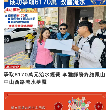
爭取6170萬元治水經費 李雅靜盼終結鳳山
中山西路淹水夢魘