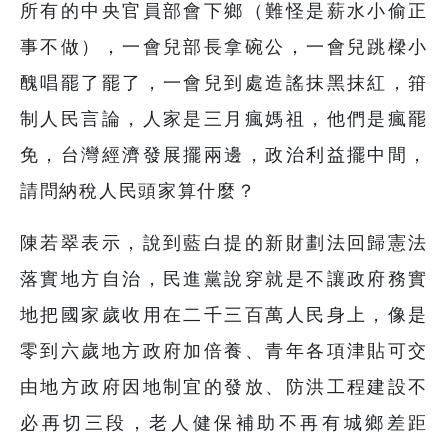
所有的中央官員部會下鄉（難怪是薪水小偷正
事不做），一會兒部長拿碗公，一會兒跳樑小
醜唱罷了罷了，一會兒到處造謠抹黑抹紅，箝
制人民言論，人家是三月瘋媽祖，他們是瘋罷
免，台灣經濟發展擺兩邊，政治利益擺中間，
請問納稅人民頭家算什麼？
陳若翠表示，說到藍白提的新財劃法回歸憲法
落實地方自治，民進黨說穿就是不讓政府務實
地把國家歲收用在二千三百萬人民身上，像是
零到六歲地方政府加倍養、青年各項津貼可交
由地方政府因地制宜的發放、防洪工程建設不
必再切三段，老人健保補助不再有城鄉差距