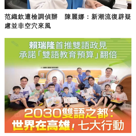
范織欽遭檢調偵辦 陳麗娜：新潮流復辟疑
慮並非空穴來風