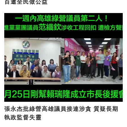
百邀全民做公益
張永杰批綠營高雄議員接連涉貪 質疑長期
執政監督失靈