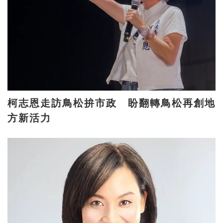
柯志恩走訪鳥松拚市政 盼翻轉鳥松再創地
方新活力