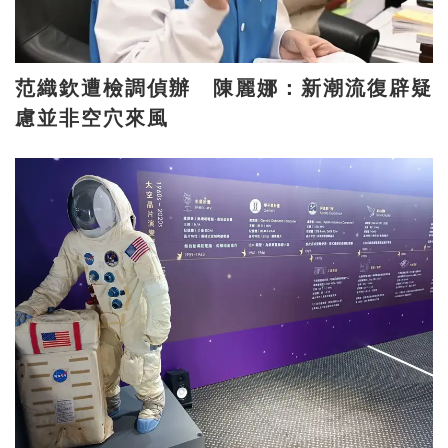
范織欽遭檢調偵辦 陳麗娜：新潮流復辟疑
慮並非空穴來風