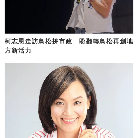
柯志恩走訪鳥松拚市政 盼翻轉鳥松再創地
方新活力