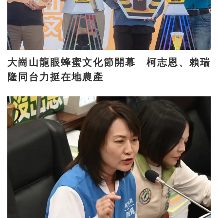
大崗山龍眼蜂蜜文化節開幕 柯志恩、賴瑞
隆同台力挺在地農產