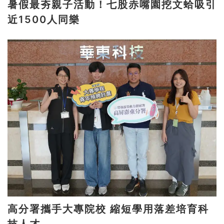
暑假最夯親子活動！七股赤嘴園挖文蛤吸引
近1500人同樂
高分署攜手大專院校 縮短學用落差培育科
技人才