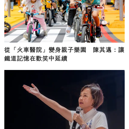
從「火車醫院」變身親子樂園 陳其邁：讓
鐵道記憶在歡笑中延續