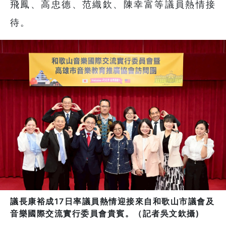
飛鳳、高忠德、范織欽、陳幸富等議員熱情接
待。
議長康裕成17日率議員熱情迎接來自和歌山市議會及
音樂國際交流實行委員會貴賓。（記者吳文欽攝)