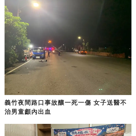
義竹夜間路口事故釀一死一傷 女子送醫不
治男童顱內出血