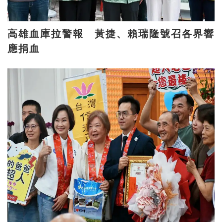
高雄血庫拉警報 黃捷、賴瑞隆號召各界響
應捐血