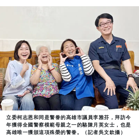
立委柯志恩和同是警眷的高雄市議員李雅芬，拜訪今
年獲得全國警察模範母親之一的駱陳月英女士，也是
高雄唯一獲頒這項殊榮的警眷。（記者吳文欽攝）