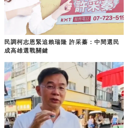
民調柯志恩緊追賴瑞隆 許采蓁：中間選民
成高雄選戰關鍵