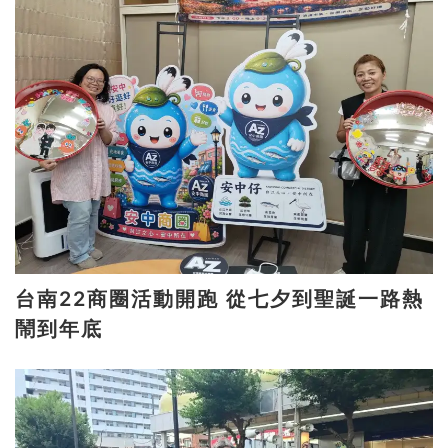
台南22商圈活動開跑 從七夕到聖誕一路熱
鬧到年底