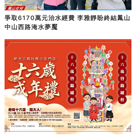
爭取6170萬元治水經費 李雅靜盼終結鳳山
中山西路淹水夢魘