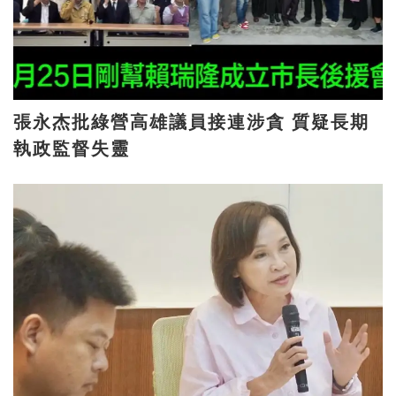
張永杰批綠營高雄議員接連涉貪 質疑長期
執政監督失靈