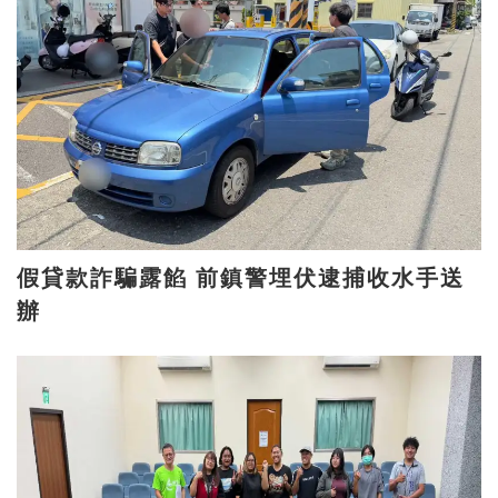
假貸款詐騙露餡 前鎮警埋伏逮捕收水手送
辦