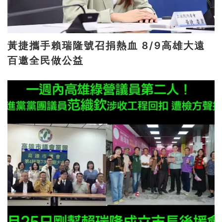
黃捷攜手賴瑞隆號召捐熱血 8/9高雄大遠
百邀全民做公益