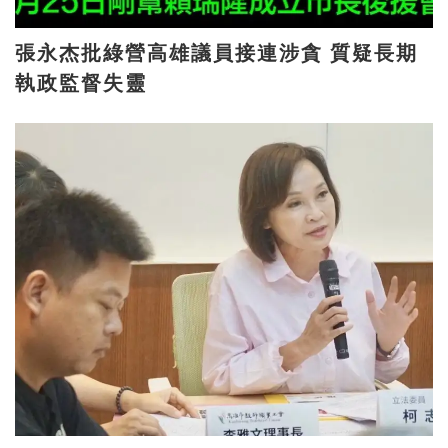
張永杰批綠營高雄議員接連涉貪 質疑長期
執政監督失靈