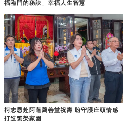
福臨門的秘訣」幸福人生智慧
柯志恩赴阿蓮薦善堂祝壽 盼守護庄頭情感
打造繁榮家園