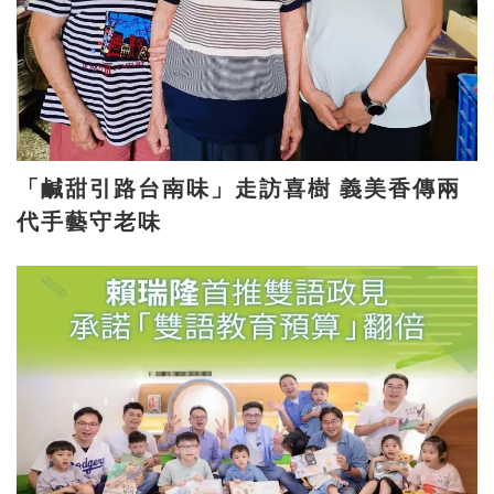
「鹹甜引路台南味」走訪喜樹 義美香傳兩
代手藝守老味