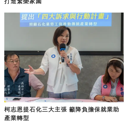
打造繁榮家園
柯志恩提石化三大主張 籲降負擔保就業助
產業轉型