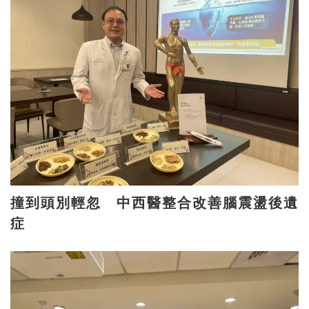
撞到頭別輕忽 中西醫整合改善腦震盪後遺
症