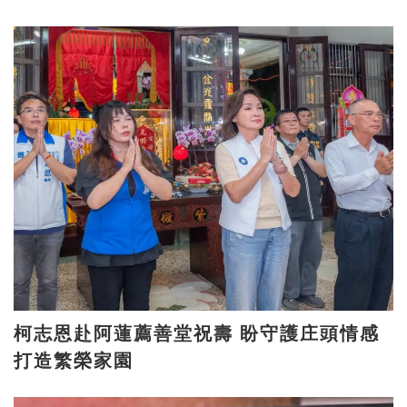
柯志恩赴阿蓮薦善堂祝壽 盼守護庄頭情感
打造繁榮家園