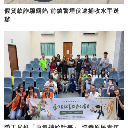
假貸款詐騙露餡 前鎮警埋伏逮捕收水手送
辦
勞工局推「原氣補給計畫」 培養原民青年