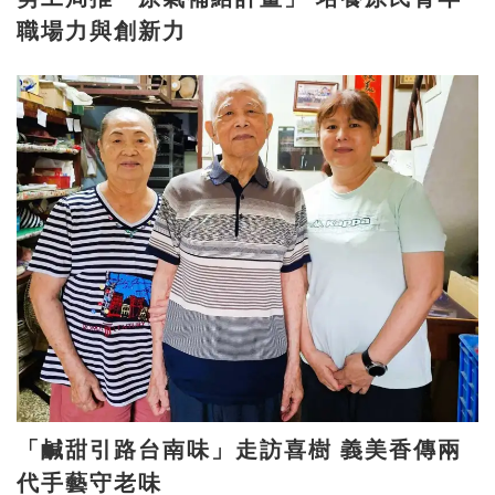
職場力與創新力
「鹹甜引路台南味」走訪喜樹 義美香傳兩
代手藝守老味