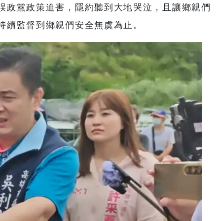
誤政黨政策迫害，隱約聽到大地哭泣，且讓鄉親們
持續監督到鄉親們安全無虞為止。