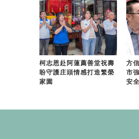
柯志恩赴阿蓮薦善堂祝壽
方信
盼守護庄頭情感打造繁榮
市
家園
安