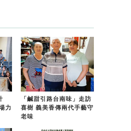
計
「鹹甜引路台南味」走訪
喜樹 義美香傳兩代手藝守
老味