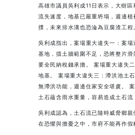
高雄市議員吳利成11日表示，大樹
流失速度，地基已嚴重坍塌，週邊植
撲，未來排水溝也恐淪為豆腐渣工程
吳利成指出，案場重大違失一：案場
基地，擋土牆範圍不足，恐將整片滑
要全民納稅錢承擔。 案場重大違失
地基。 案場重大違失三：滯洪池土
無滯洪功能，週邊住家安全堪虞。 
土石蘊含雨水重量，容易造成土石流
吳利成認為，土石流已隨時威脅鄉親
在恐懼與擔憂之中，市府不能再作假