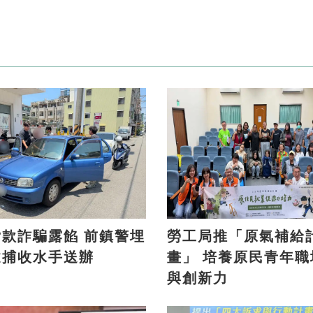
詐騙露餡 前鎮警埋
勞工局推「原氣補給
逮捕收水手送辦
畫」 培養原民青年職場力
與創新力