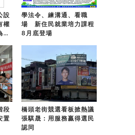
公設
學法令、練溝通、看職
有權
場 新住民就業培力課程
為地
8月底登場
階段
橋頭老街競選看板掀熱議
安置
張騏晟：用服務贏得選民
認同