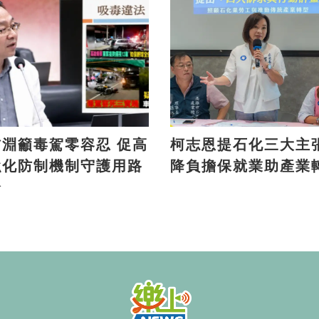
淵籲毒駕零容忍 促高
柯志恩提石化三大主張 
強化防制機制守護用路
降負擔保就業助產業
全