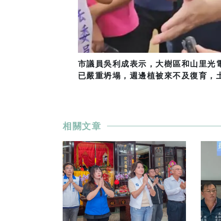
市議員吳利成表示，大樹區和山里光
已嚴重坍塌，週邊植被來不及復育，
相關文章