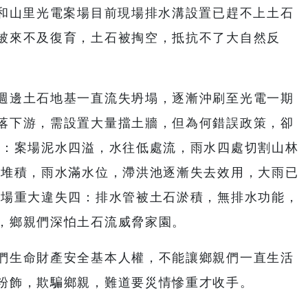
區和山里光電案場目前現場排水溝設置已趕不上土石
被來不及復育，土石被掏空，抵抗不了大自然反
。
週邊土石地基一直流失坍塌，逐漸沖刷至光電一期
落下游，需設置大量擋土牆，但為何錯誤政策，卻
二：案場泥水四溢，水往低處流，雨水四處切割山林
石堆積，雨水滿水位，滯洪池逐漸失去效用，大雨已
案場重大違失四：排水管被土石淤積，無排水功能，
，鄉親們深怕土石流威脅家園。
們生命財產安全基本人權，不能讓鄉親們一直生活
粉飾，欺騙鄉親，難道要災情慘重才收手。