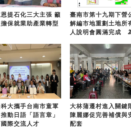
恩提石化三大主張 籲
臺南市第十九期下營
負擔保就業助產業轉型
解編市地重劃土地所
人說明會圓滿完成 
方注入發展新活力
臺科大攜手台南市童軍
大林蒲遷村進入關鍵
 推動日語「語言章」
陳麗娜促完善補償與
育國際交流人才
配套