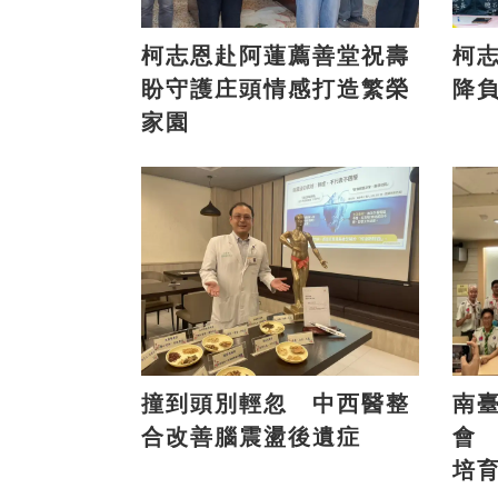
柯志恩赴阿蓮薦善堂祝壽
柯志
盼守護庄頭情感打造繁榮
降
家園
撞到頭別輕忽 中西醫整
南
合改善腦震盪後遺症
會
培