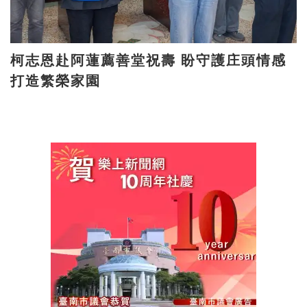
柯志恩赴阿蓮薦善堂祝壽 盼守護庄頭情感
打造繁榮家園