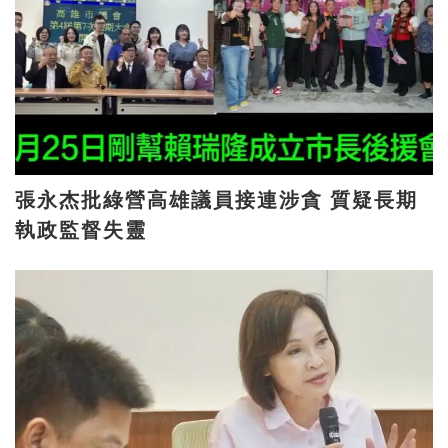
張永杰批綠營高雄議員接連涉貪 質疑長期
執政監督失靈