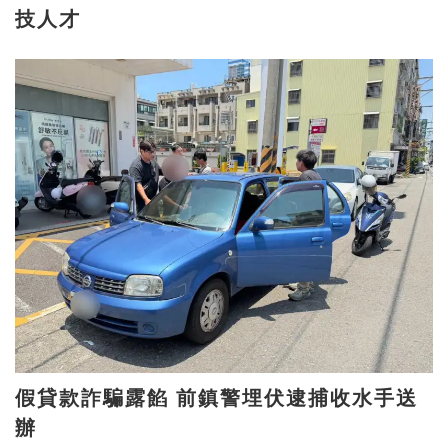
技人才
假貸款詐騙露餡 前鎮警埋伏逮捕收水手送
辦