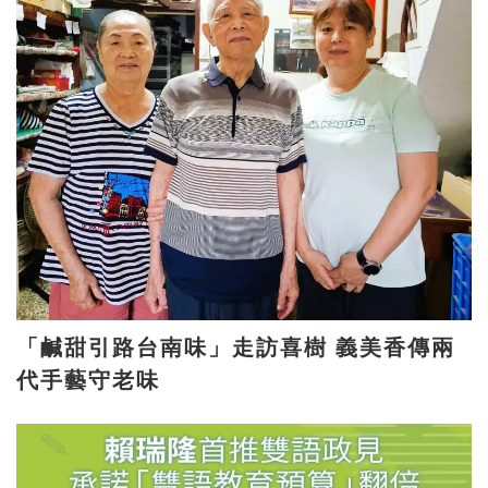
「鹹甜引路台南味」走訪喜樹 義美香傳兩
代手藝守老味