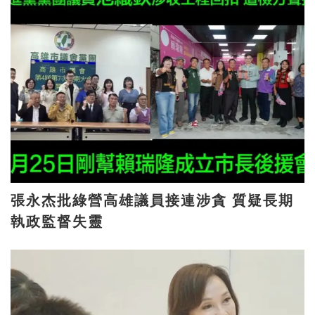
張永杰批綠營高雄議員接連涉貪 質疑長期
執政監督失靈