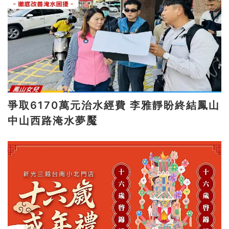
爭取6170萬元治水經費 李雅靜盼終結鳳山
中山西路淹水夢魘