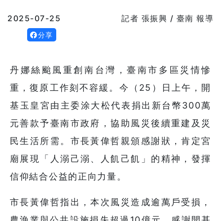
2025-07-25
記者 張振興 / 臺南 報導
分享
丹娜絲颱風重創南台灣，臺南市多區災情慘
重，復原工作刻不容緩。今（25）日上午，開
基玉皇宮由主委涂大松代表捐出新台幣300萬
元善款予臺南市政府，協助風災後續重建及災
民生活所需。市長黃偉哲親頒感謝狀，肯定宮
廟展現「人溺己溺、人飢己飢」的精神，發揮
信仰結合公益的正向力量。
市長黃偉哲指出，本次風災造成逾萬戶受損，
農漁業與公共設施損失超過10億元，感謝開基