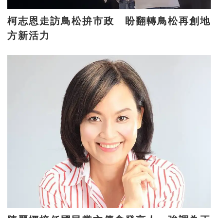
柯志恩走訪鳥松拚市政 盼翻轉鳥松再創地
方新活力