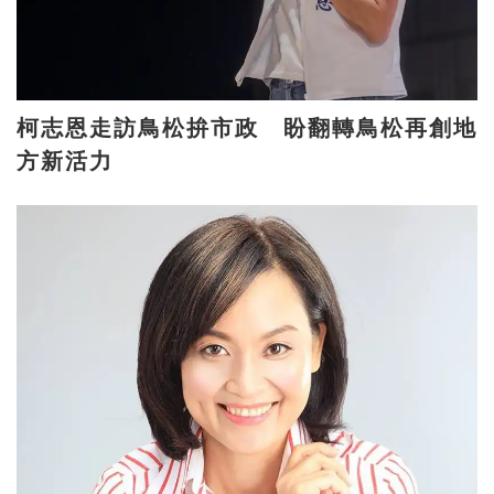
柯志恩走訪鳥松拚市政 盼翻轉鳥松再創地
方新活力