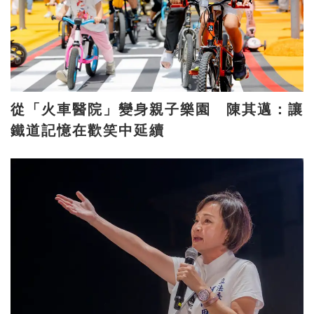
從「火車醫院」變身親子樂園 陳其邁：讓
鐵道記憶在歡笑中延續