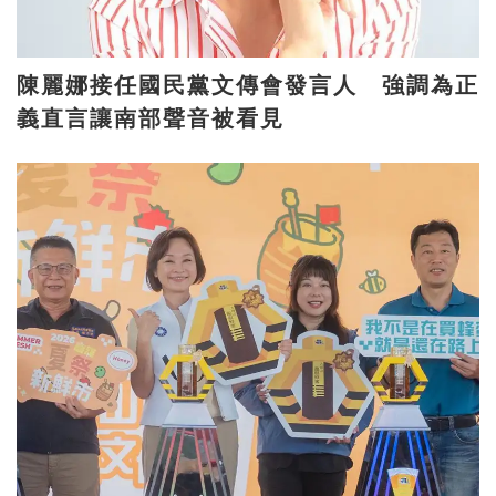
陳麗娜接任國民黨文傳會發言人 強調為正
義直言讓南部聲音被看見