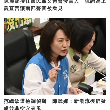
陳麗娜接任國民黨文傳會發言人 強調為正
義直言讓南部聲音被看見
范織欽遭檢調偵辦 陳麗娜：新潮流復辟疑
慮並非空穴來風