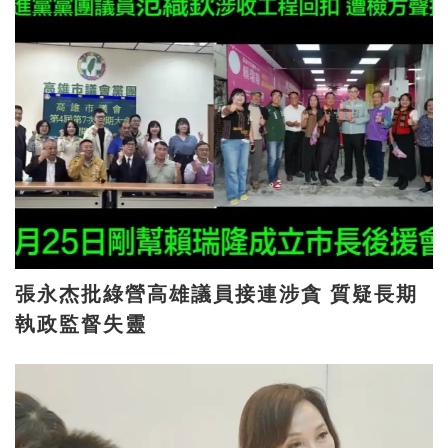
張永杰批綠營高雄議員接連涉貪 質疑長期
執政監督失靈