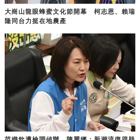
大崗山龍眼蜂蜜文化節開幕 柯志恩、賴瑞
隆同台力挺在地農產
范織欽遭檢調偵辦 陳麗娜：新潮流復辟疑