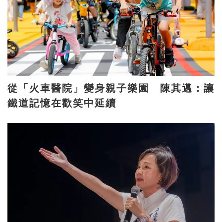
從「火車醫院」變身親子樂園 陳其邁：讓
鐵道記憶在歡笑中延續