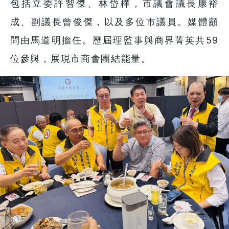
包括立委許智傑、林岱樺，市議會議長康裕
成、副議長曾俊傑，以及多位市議員。媒體顧
問由馬道明擔任。歷屆理監事與商界菁英共59
位參與，展現市商會團結能量。