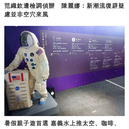
范織欽遭檢調偵辦 陳麗娜：新潮流復辟疑
慮並非空穴來風
暑假親子遊首選 嘉義水上推太空、咖啡、