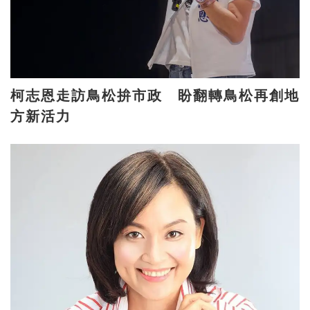
柯志恩走訪鳥松拚市政 盼翻轉鳥松再創地
方新活力