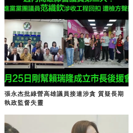
張永杰批綠營高雄議員接連涉貪 質疑長期
執政監督失靈