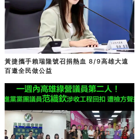
黃捷攜手賴瑞隆號召捐熱血 8/9高雄大遠
百邀全民做公益