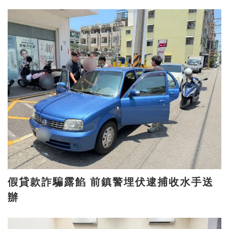
假貸款詐騙露餡 前鎮警埋伏逮捕收水手送
辦