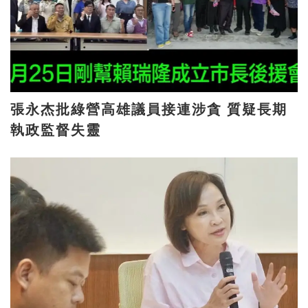
張永杰批綠營高雄議員接連涉貪 質疑長期
執政監督失靈