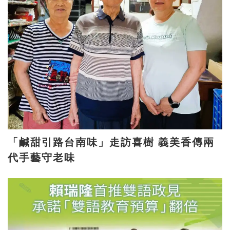
「鹹甜引路台南味」走訪喜樹 義美香傳兩
代手藝守老味