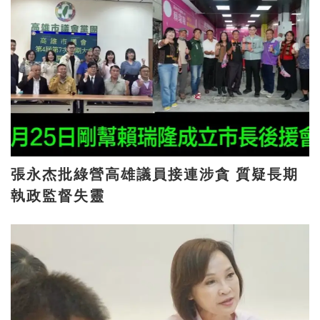
張永杰批綠營高雄議員接連涉貪 質疑長期
執政監督失靈