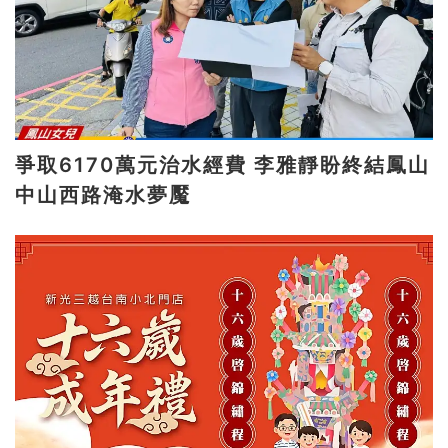
爭取6170萬元治水經費 李雅靜盼終結鳳山
中山西路淹水夢魘