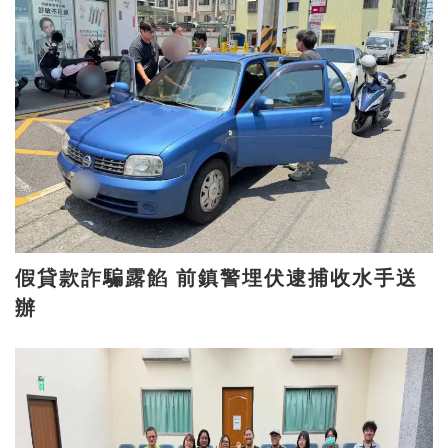
假貸款詐騙露餡 前鎮警埋伏逮捕收水手送
辦