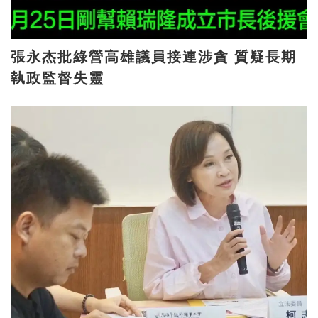
張永杰批綠營高雄議員接連涉貪 質疑長期
執政監督失靈