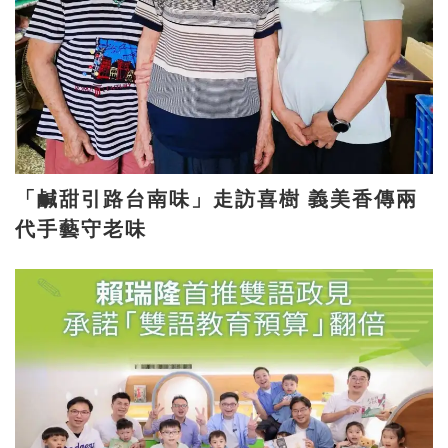
「鹹甜引路台南味」走訪喜樹 義美香傳兩
代手藝守老味