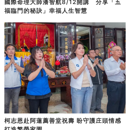
國際命理大師潘智航8/12開講 分享「五
福臨門的秘訣」幸福人生智慧
柯志恩赴阿蓮薦善堂祝壽 盼守護庄頭情感
打造繁榮家園