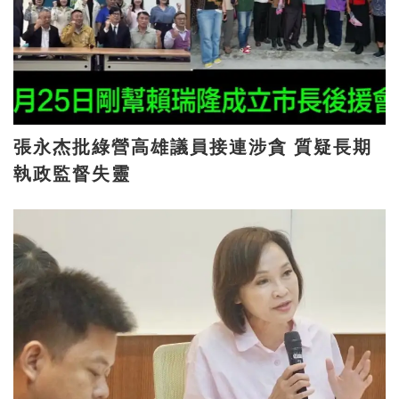
張永杰批綠營高雄議員接連涉貪 質疑長期
執政監督失靈