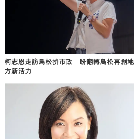
柯志恩走訪鳥松拚市政 盼翻轉鳥松再創地
方新活力