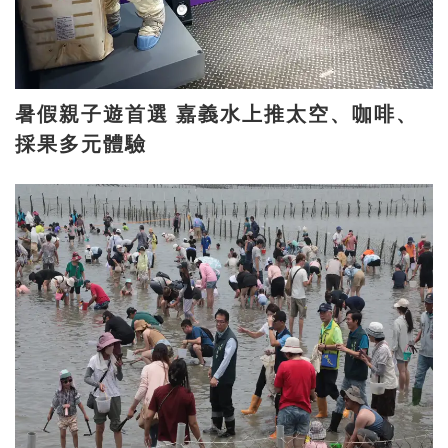
暑假親子遊首選 嘉義水上推太空、咖啡、
採果多元體驗