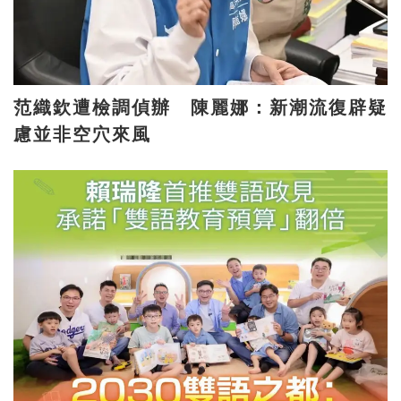
范織欽遭檢調偵辦 陳麗娜：新潮流復辟疑
慮並非空穴來風