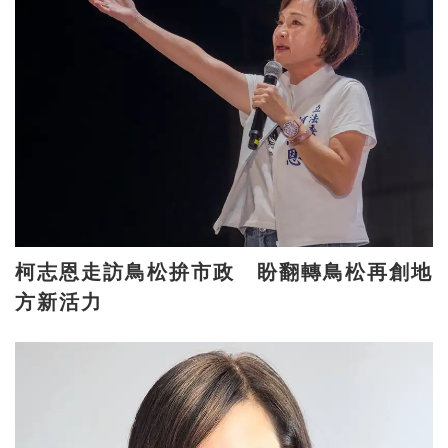
柯志恩走訪鳥松拚市政 盼翻轉鳥松再創地
方新活力