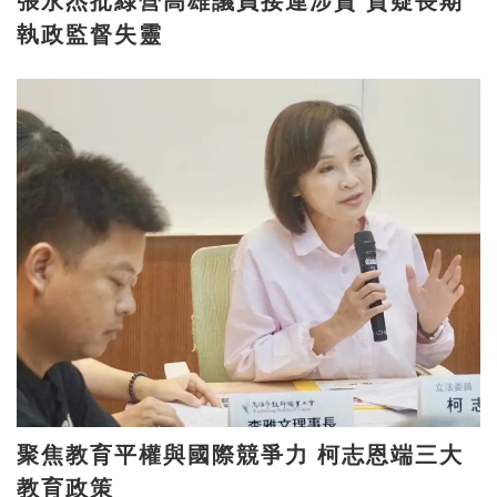
張永杰批綠營高雄議員接連涉貪 質疑長期
執政監督失靈
聚焦教育平權與國際競爭力 柯志恩端三大
教育政策