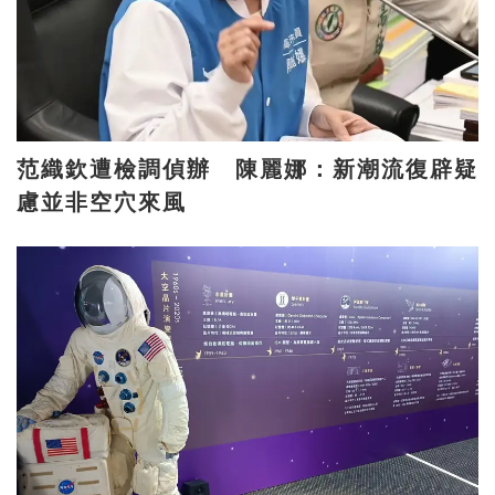
范織欽遭檢調偵辦 陳麗娜：新潮流復辟疑
慮並非空穴來風