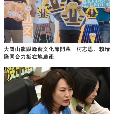
大崗山龍眼蜂蜜文化節開幕 柯志恩、賴瑞
隆同台力挺在地農產