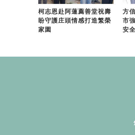
柯志恩赴阿蓮薦善堂祝壽
方信
盼守護庄頭情感打造繁榮
市
家園
安