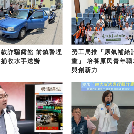
詐騙露餡 前鎮警埋
勞工局推「原氣補給
逮捕收水手送辦
畫」 培養原民青年職場力
與創新力