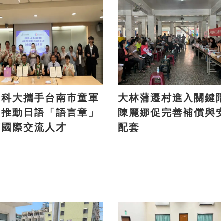
臺科大攜手台南市童軍
大林蒲遷村進入關鍵
 推動日語「語言章」
陳麗娜促完善補償與
育國際交流人才
配套