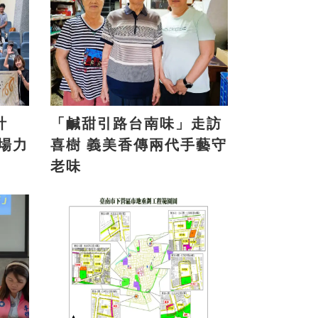
計
「鹹甜引路台南味」走訪
喜樹 義美香傳兩代手藝守
老味