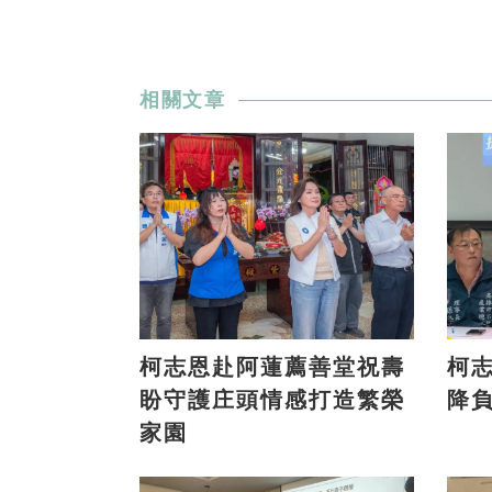
相關文章
柯志恩赴阿蓮薦善堂祝壽
柯志
盼守護庄頭情感打造繁榮
降
家園