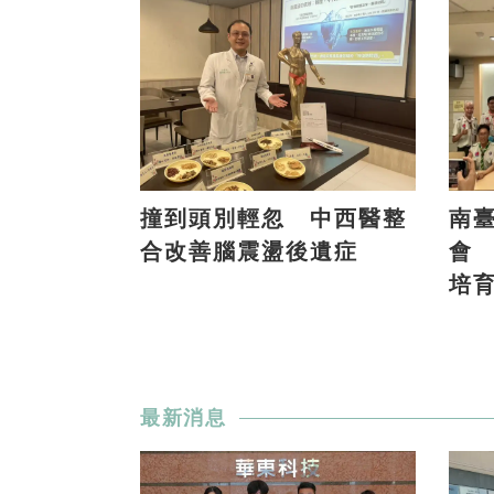
撞到頭別輕忽 中西醫整
南
合改善腦震盪後遺症
會
培
最新消息