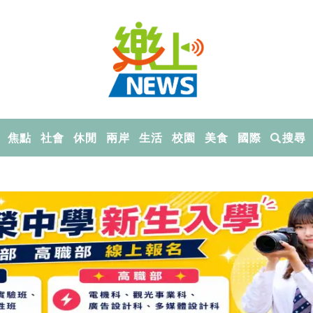
焦點
社會
休閒
兩岸
生活
校園
美食
國際
搜尋