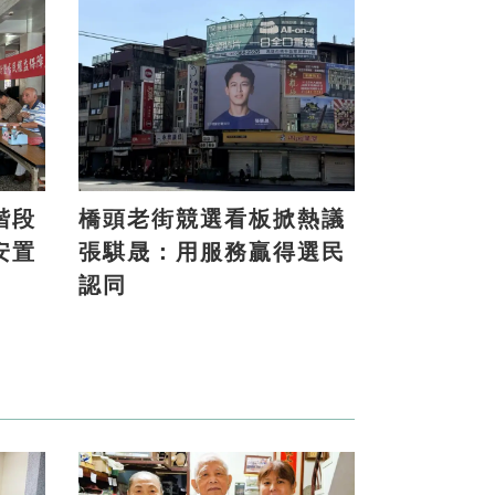
階段
橋頭老街競選看板掀熱議
安置
張騏晟：用服務贏得選民
認同