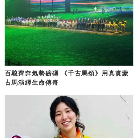
百駿齊奔氣勢磅礡 《千古馬頌》用真實蒙
古馬演繹生命傳奇