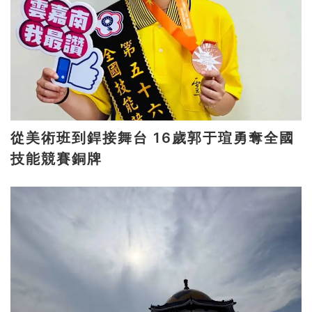
從美術班到銲接舞台 16歲郭于瑄勇奪全國
技能競賽銅牌