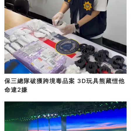
保三總隊破獲跨境毒品案 3D玩具熊藏愷他
命逮2嫌