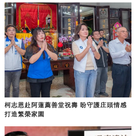
柯志恩赴阿蓮薦善堂祝壽 盼守護庄頭情感
打造繁榮家園