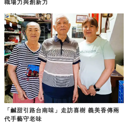
職場力與創新力
「鹹甜引路台南味」走訪喜樹 義美香傳兩
代手藝守老味