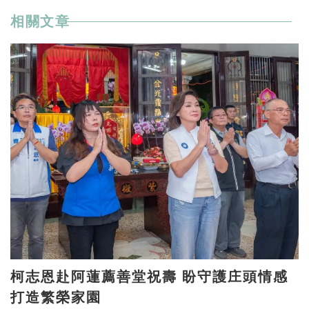
相關文章
柯志恩赴阿蓮薦善堂祝壽 盼守護庄頭情感
打造繁榮家園