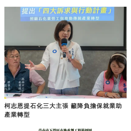
柯志恩提石化三大主張 籲降負擔保就業助
產業轉型