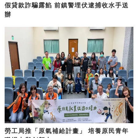
假貸款詐騙露餡 前鎮警埋伏逮捕收水手送
辦
勞工局推「原氣補給計畫」 培養原民青年