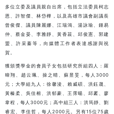
多位立委及議員親自出席，包括立法委員柯志
恩、許智傑、林岱樺，以及高雄市議會副議長
曾俊傑、議員陳麗娜、江瑞鴻、湯詠瑜、鍾易
仲、蔡金晏、李雅靜、黃香菽、邱俊憲、郭建
盟、許采蓁等，向媒體工作者表達感謝與祝
賀。
獲頒獎學金的會員子女包括研究所組四人：羅
暐翔、趙云珮、操之晴、蘇昱旻，每人3000
元；大學組九人：徐馨淩、賴威碩、洪鈺晟、
黃榛柔、吳佳榕、洪郁豪、王霈暘、邱霱、廖
韋程，每人3000元；高中組三人：洪筠靜、劉
睿宏、李佳哲，每人2000元。另有15位75歲