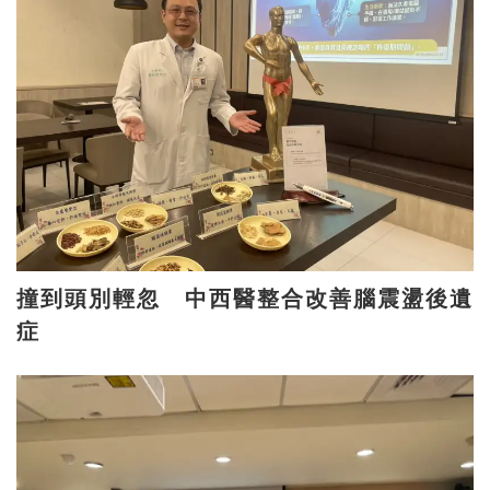
撞到頭別輕忽 中西醫整合改善腦震盪後遺
症