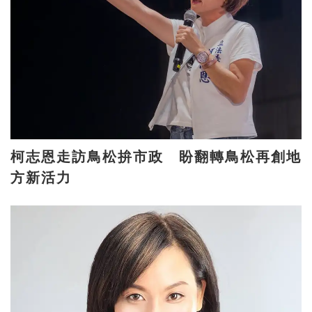
柯志恩走訪鳥松拚市政 盼翻轉鳥松再創地
方新活力