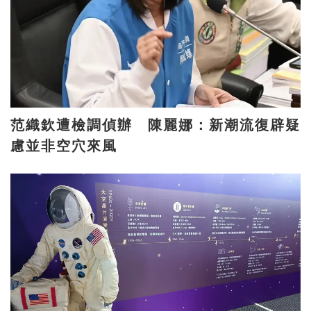
范織欽遭檢調偵辦 陳麗娜：新潮流復辟疑
慮並非空穴來風