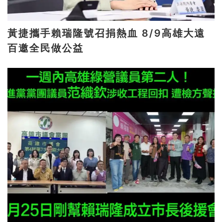
黃捷攜手賴瑞隆號召捐熱血 8/9高雄大遠
百邀全民做公益