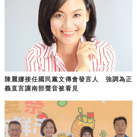
陳麗娜接任國民黨文傳會發言人 強調為正
義直言讓南部聲音被看見