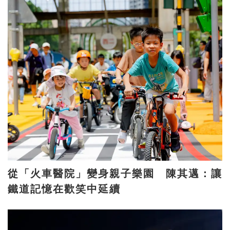
從「火車醫院」變身親子樂園 陳其邁：讓
鐵道記憶在歡笑中延續