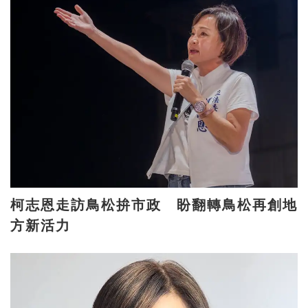
柯志恩走訪鳥松拚市政 盼翻轉鳥松再創地
方新活力