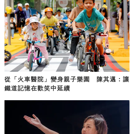
從「火車醫院」變身親子樂園 陳其邁：讓
鐵道記憶在歡笑中延續