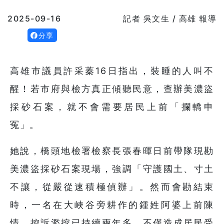
2025-09-16
記者 吳文生 / 高雄 報導
分享
高雄市議員許采蓁16日指出，裝睡的人叫不
醒！若市府與檢方真正傾聽民意，查辦美濃盜
採砂石案，就不會需要居民上前「攔轎申
冤」。
她說，橋頭地檢署檢察長張春暉日前帶隊現勘
美濃盜採砂石案現場，強調「守護國土、寸土
不讓，從嚴從速積極偵辦」。然而會勘結束
時，一名在大峽谷旁耕作的鍾姓阿婆上前陳
情，控訴濫挖已持續兩年多，不僅造成居民受