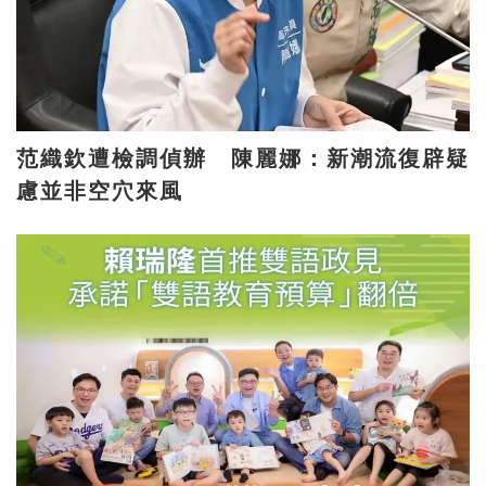
范織欽遭檢調偵辦 陳麗娜：新潮流復辟疑
慮並非空穴來風