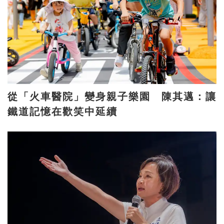
從「火車醫院」變身親子樂園 陳其邁：讓
鐵道記憶在歡笑中延續