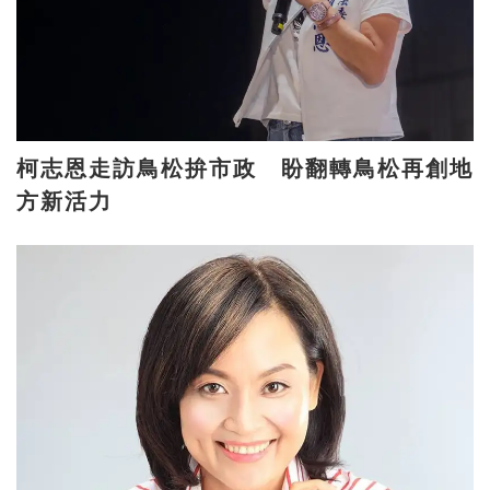
柯志恩走訪鳥松拚市政 盼翻轉鳥松再創地
方新活力