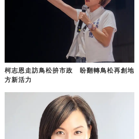
柯志恩走訪鳥松拚市政 盼翻轉鳥松再創地
方新活力