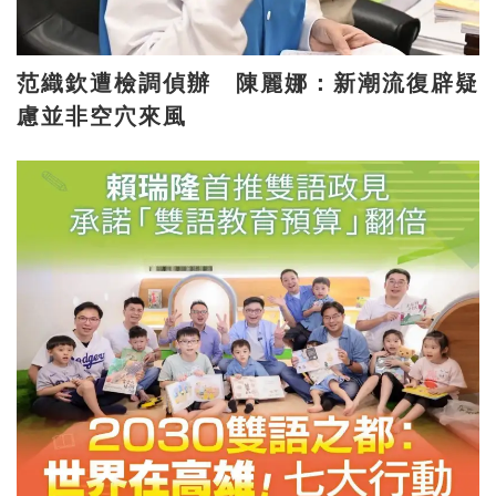
范織欽遭檢調偵辦 陳麗娜：新潮流復辟疑
慮並非空穴來風