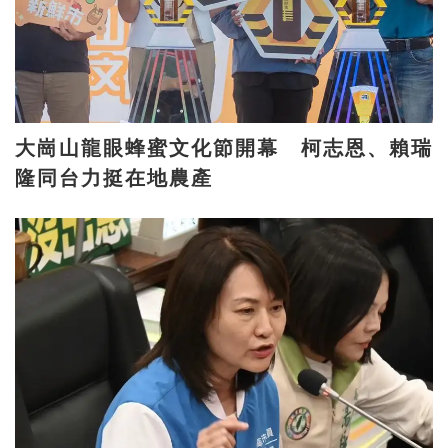
大崗山龍眼蜂蜜文化節開幕 柯志恩、賴瑞
隆同台力挺在地農產