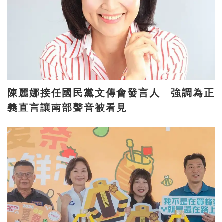
陳麗娜接任國民黨文傳會發言人 強調為正
義直言讓南部聲音被看見