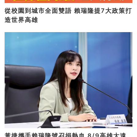
從校園到城市全面雙語 賴瑞隆提7大政策打
造世界高雄
黃捷攜手賴瑞隆號召捐熱血 8/9高雄大遠