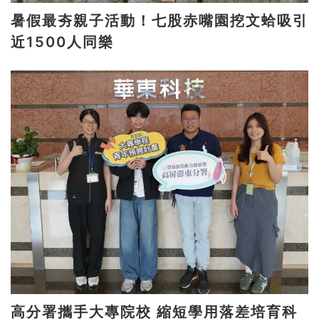
暑假最夯親子活動！七股赤嘴園挖文蛤吸引
近1500人同樂
高分署攜手大專院校 縮短學用落差培育科