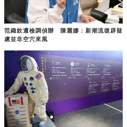
范織欽遭檢調偵辦 陳麗娜：新潮流復辟疑
慮並非空穴來風