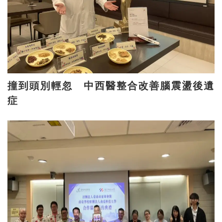
撞到頭別輕忽 中西醫整合改善腦震盪後遺
症