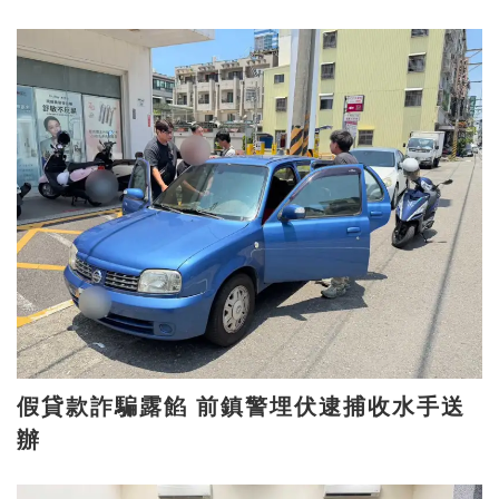
假貸款詐騙露餡 前鎮警埋伏逮捕收水手送
辦