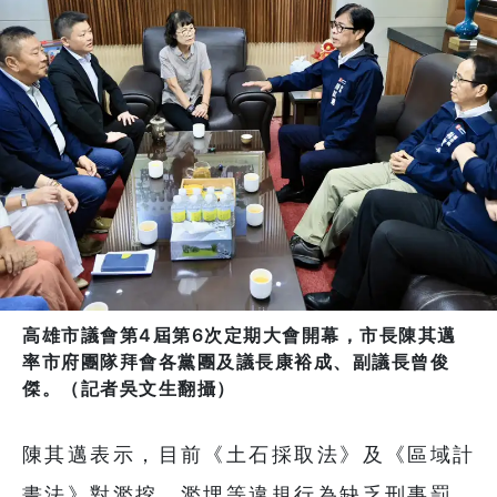
高雄市議會第4屆第6次定期大會開幕，市長陳其邁
率市府團隊拜會各黨團及議長康裕成、副議長曾俊
傑。（記者吳文生翻攝）
陳其邁表示，目前《土石採取法》及《區域計
畫法》對濫挖、濫埋等違規行為缺乏刑事罰，