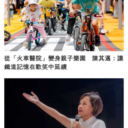
從「火車醫院」變身親子樂園 陳其邁：讓
鐵道記憶在歡笑中延續