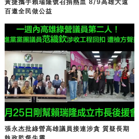
黃捷攜手賴瑞隆號召捐熱血 8/9高雄大遠
百邀全民做公益
張永杰批綠營高雄議員接連涉貪 質疑長期
執政監督失靈