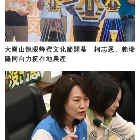
大崗山龍眼蜂蜜文化節開幕 柯志恩、賴瑞
隆同台力挺在地農產