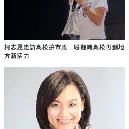
柯志恩走訪鳥松拚市政 盼翻轉鳥松再創地
方新活力