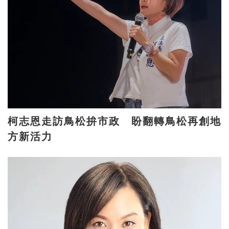
柯志恩走訪鳥松拚市政 盼翻轉鳥松再創地
方新活力