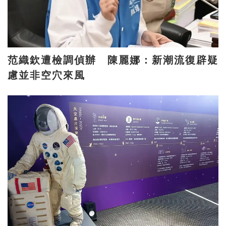
范織欽遭檢調偵辦 陳麗娜：新潮流復辟疑
慮並非空穴來風