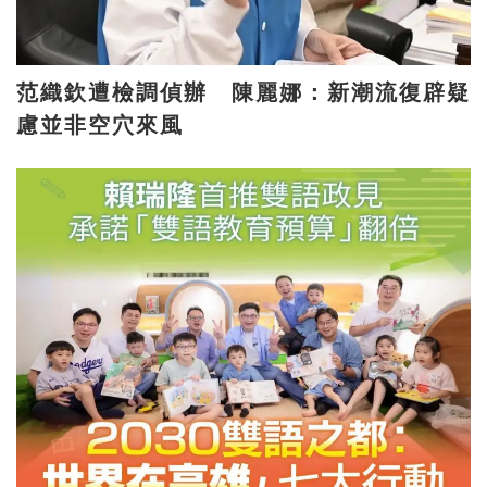
范織欽遭檢調偵辦 陳麗娜：新潮流復辟疑
慮並非空穴來風