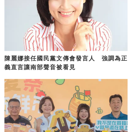
陳麗娜接任國民黨文傳會發言人 強調為正
義直言讓南部聲音被看見