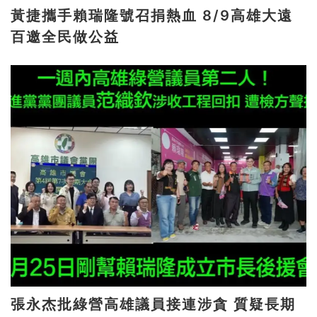
黃捷攜手賴瑞隆號召捐熱血 8/9高雄大遠
百邀全民做公益
張永杰批綠營高雄議員接連涉貪 質疑長期