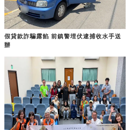
假貸款詐騙露餡 前鎮警埋伏逮捕收水手送
辦