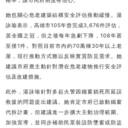
格率，讓市民對制度有信心。
她也關心危老建築結構安全評估推動緩慢。湯
詠瑜表示，高雄市105年曾完成3,676件評估，
居全國之冠，但之後每年急劇下降，108年甚
至僅1件。對照目前市內約70萬棟30年以上老
屋，現行推動方式難以反映實質防災需求。她
建議市府應主動針對潛在危老建物推行安全評
估及改建措施。
此外，湯詠瑜針對多起火警因鐵窗鎖死而延誤
救援的問題提出建議。她肯定市府已啟動鐵窗
代拆計畫，但建議進一步擴大主動治理範圍、
加強宣導，並同步補助民眾裝設防墜窗或防盜