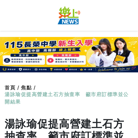
首頁 /
焦點 /
湯詠瑜促提高營建土石方抽查率 籲市府訂標準並公
開結果
湯詠瑜促提高營建土石方
抽查率 籲市府訂標準並