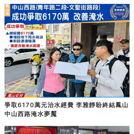
爭取6170萬元治水經費 李雅靜盼終結鳳山
中山西路淹水夢魘