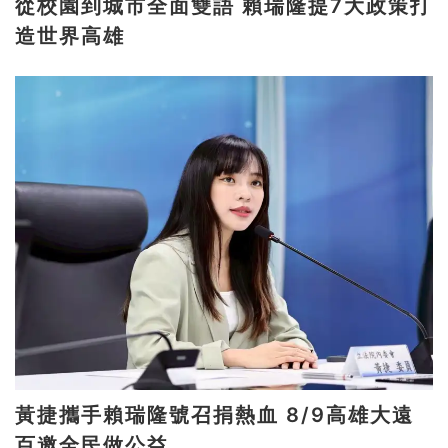
從校園到城市全面雙語 賴瑞隆提7大政策打
造世界高雄
黃捷攜手賴瑞隆號召捐熱血 8/9高雄大遠
百邀全民做公益