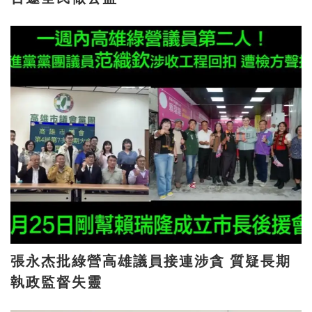
張永杰批綠營高雄議員接連涉貪 質疑長期
執政監督失靈