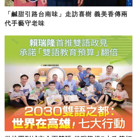
「鹹甜引路台南味」走訪喜樹 義美香傳兩
代手藝守老味