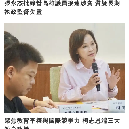
張永杰批綠營高雄議員接連涉貪 質疑長期
執政監督失靈
聚焦教育平權與國際競爭力 柯志恩端三大