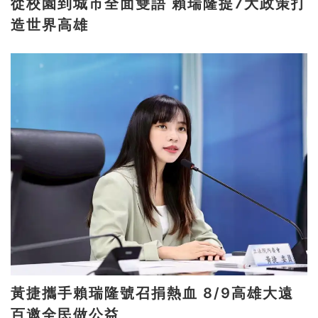
從校園到城市全面雙語 賴瑞隆提7大政策打
造世界高雄
黃捷攜手賴瑞隆號召捐熱血 8/9高雄大遠
百邀全民做公益