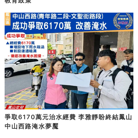
教育政策
爭取6170萬元治水經費 李雅靜盼終結鳳山
中山西路淹水夢魘