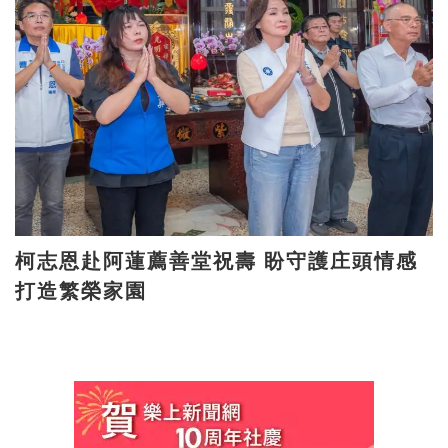
柯志恩赴阿蓮薦善堂祝壽 盼守護庄頭情感
打造繁榮家園