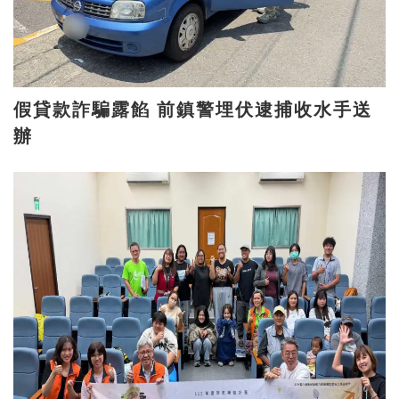
假貸款詐騙露餡 前鎮警埋伏逮捕收水手送
辦