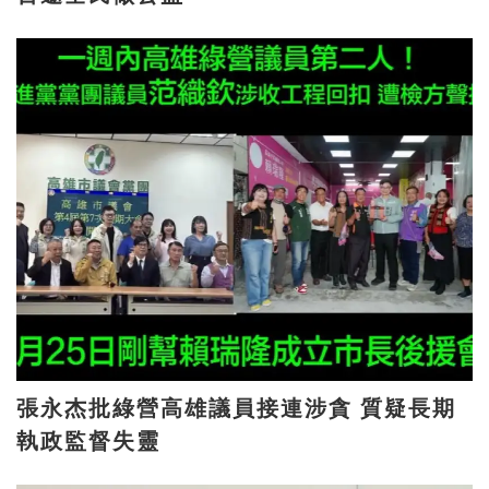
張永杰批綠營高雄議員接連涉貪 質疑長期
執政監督失靈