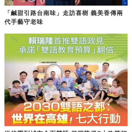
「鹹甜引路台南味」走訪喜樹 義美香傳兩
代手藝守老味