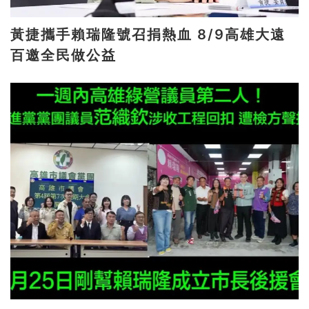
黃捷攜手賴瑞隆號召捐熱血 8/9高雄大遠
百邀全民做公益