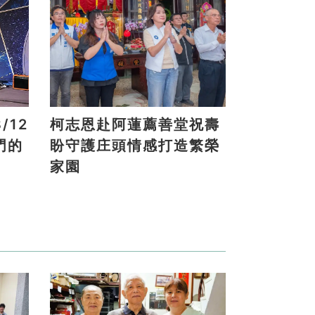
/12
柯志恩赴阿蓮薦善堂祝壽
門的
盼守護庄頭情感打造繁榮
家園