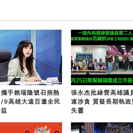
捷攜手賴瑞隆號召捐熱
張永杰批綠營高雄議
連涉貪 質疑長期執政監督
公益
失靈