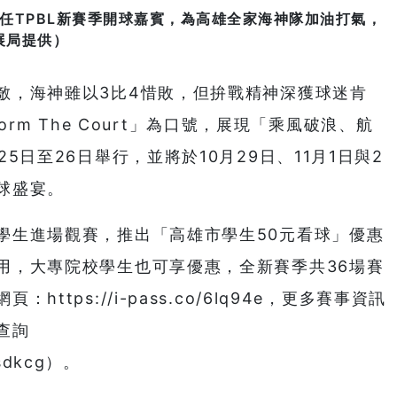
任TPBL新賽季開球嘉賓，為高雄全家海神隊加油打氣，
展局提供）
敵，海神雖以3比4惜敗，但拚戰精神深獲球迷肯
torm The Court」為口號，展現「乘風破浪、航
5日至26日舉行，並將於10月29日、11月1日與2
球盛宴。
學生進場觀賽，推出「高雄市學生50元看球」優惠
用，大專院校學生也可享優惠，全新賽季共36場賽
tps://i-pass.co/6lq94e，更多賽事資訊
查詢
ksdkcg）。