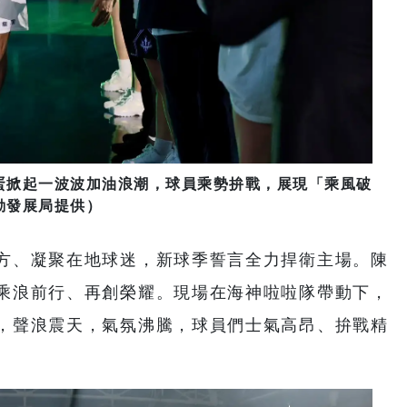
蛋掀起一波波加油浪潮，球員乘勢拚戰，展現「乘風破
動發展局提供）
方、凝聚在地球迷，新球季誓言全力捍衛主場。陳
乘浪前行、再創榮耀。現場在海神啦啦隊帶動下，
，聲浪震天，氣氛沸騰，球員們士氣高昂、拚戰精