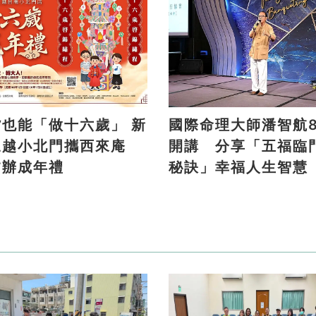
貨也能「做十六歲」 新
國際命理大師潘智航8
三越小北門攜西來庵
開講 分享「五福臨
夕辦成年禮
秘訣」幸福人生智慧