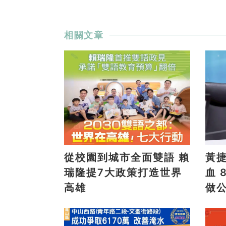
相關文章
從校園到城市全面雙語 賴
黃
瑞隆提7大政策打造世界
血 8/9高雄大遠百邀全民
高雄
做