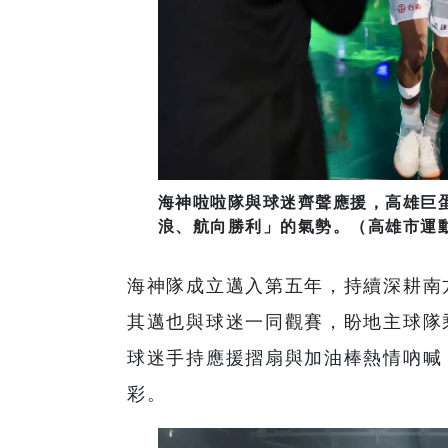
海神啦啦隊與球迷齊聲應援，高雄巨
浪、航向勝利」的氣勢。（高雄市運
海神隊成立邁入第五年，持續深耕南
其邁也與球迷一同觀賽，盼地主球隊
球迷手持應援摺扇與加油棒熱情吶喊
彩。