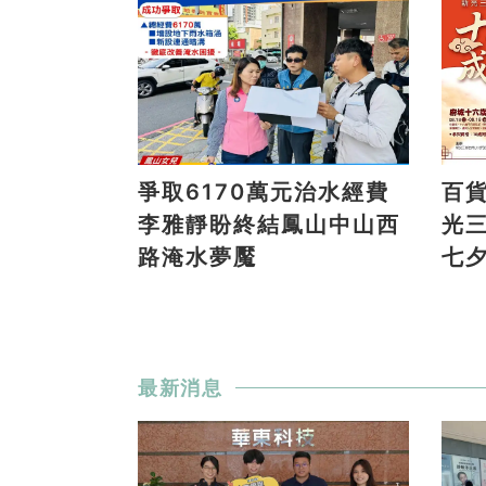
爭取6170萬元治水經費
百
李雅靜盼終結鳳山中山西
光
路淹水夢魘
七
最新消息