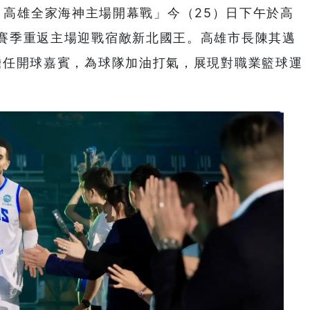
例行賽－高雄全家海神主場開幕戰」今（25）日下午於高
賽季重返主場迎戰宿敵新北國王。高雄市長陳其邁
擔任開球嘉賓，為球隊加油打氣，展現對職業籃球運