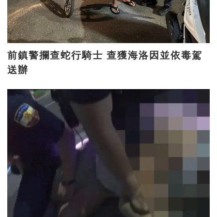
前鎮警攔查蛇行騎士 查獲海洛因並依毒駕
送辦