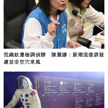
范織欽遭檢調偵辦 陳麗娜：新潮流復辟疑
慮並非空穴來風