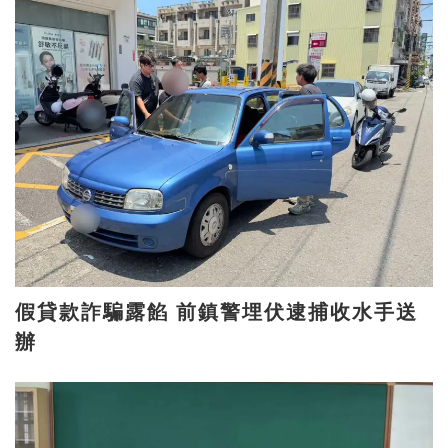
假貸款詐騙露餡 前鎮警埋伏逮捕收水手送
辦