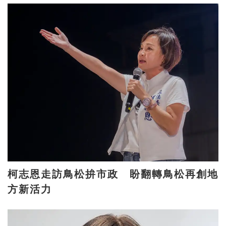
柯志恩走訪鳥松拚市政 盼翻轉鳥松再創地
方新活力