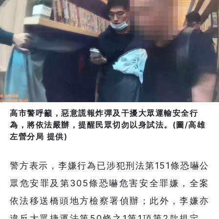
高市警呼籲，惡意謊報炸彈及干擾大眾運輸安全行
為，將依法嚴辦，提醒民眾切勿以身試法。(圖/高雄
左營分局 提供)
警方表示，李嫌行為已涉犯刑法第151條恐嚇公
眾危安罪及第305條恐嚇危害安全罪嫌，全案
依法移送橋頭地方檢察署偵辦；此外，李嫌亦
違反大眾捷運法第50條之1第1項第2款規定，