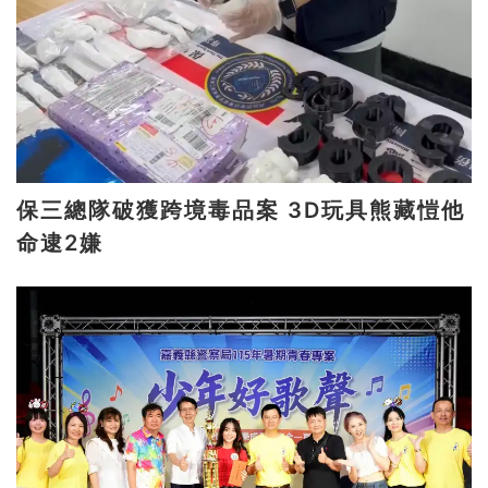
保三總隊破獲跨境毒品案 3D玩具熊藏愷他
命逮2嫌