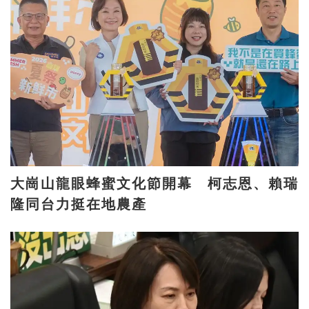
大崗山龍眼蜂蜜文化節開幕 柯志恩、賴瑞
隆同台力挺在地農產