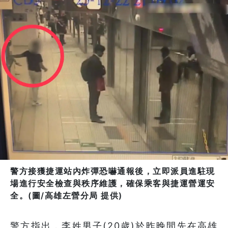
警方接獲捷運站內炸彈恐嚇通報後，立即派員進駐現
場進行安全檢查與秩序維護，確保乘客與捷運營運安
全。(圖/高雄左營分局 提供)
警方指出，李姓男子(20歲)於昨晚間先在高雄