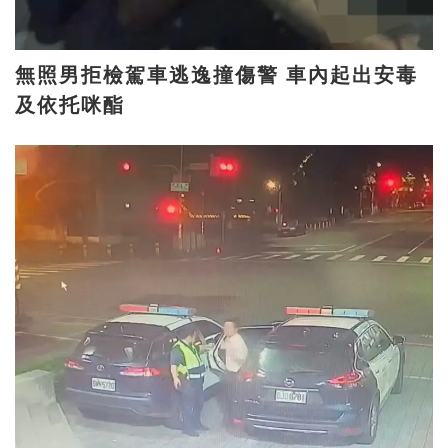
無照男拒檢駕車逃逸撞傷警 車內起出安毒
及依托咪酯