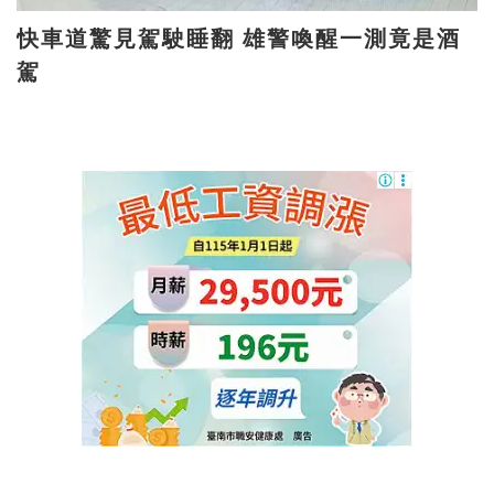
快車道驚見駕駛睡翻 雄警喚醒一測竟是酒
駕