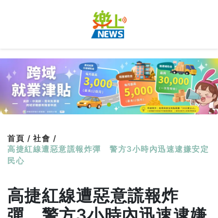
首頁 /
社會 /
高捷紅線遭惡意謊報炸彈 警方3小時內迅速逮嫌安定
民心
高捷紅線遭惡意謊報炸
彈 警方3小時內迅速逮嫌