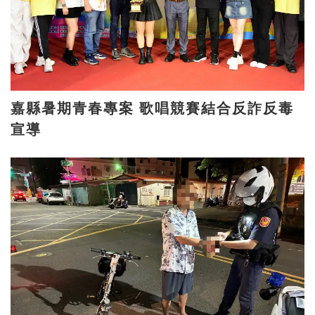
嘉縣暑期青春專案 歌唱競賽結合反詐反毒
宣導