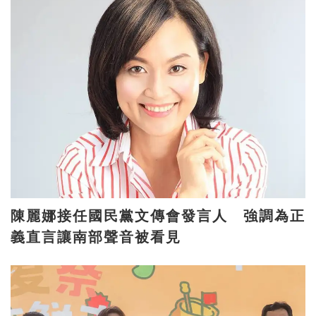
陳麗娜接任國民黨文傳會發言人 強調為正
義直言讓南部聲音被看見