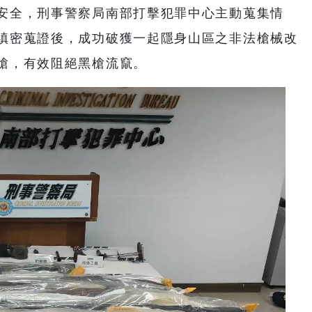
安全，刑事警察局南部打擊犯罪中心主動蒐集情
縝密蒐證後，成功破獲一起隱身山區之非法槍械改
槍，有效阻絕黑槍流竄。