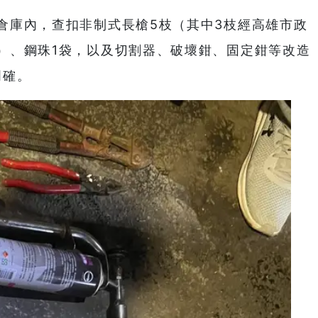
倉庫內，查扣非制式長槍5枝（其中3枝經高雄市政
）、鋼珠1袋，以及切割器、破壞鉗、固定鉗等改造
明確。