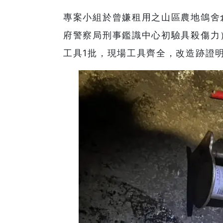
專案小組於曾嫌租用之山區農地鴿舍
府警察局刑事鑑識中心初驗具殺傷力
工具1批，現場工具齊全，改造跡證