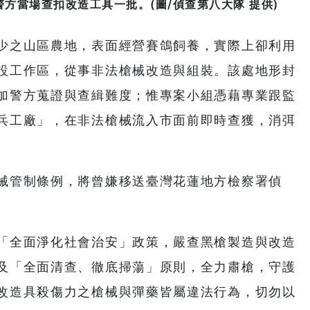
方當場查扣改造工具一批。(圖/偵查第八大隊 提供)
少之山區農地，表面經營賽鴿飼養，實際上卻利用
設工作區，從事非法槍械改造與組裝。該處地形封
加警方蒐證與查緝難度；惟專案小組憑藉專業跟監
兵工廠」，在非法槍械流入市面前即時查獲，消弭
械管制條例，將曾嫌移送臺灣花蓮地方檢察署偵
「全面淨化社會治安」政策，嚴查黑槍製造與改造
及「全面清查、徹底掃蕩」原則，全力肅槍，守護
改造具殺傷力之槍械與彈藥皆屬違法行為，切勿以