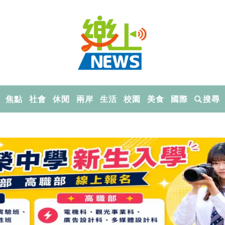
焦點
社會
休閒
兩岸
生活
校園
美食
國際
搜尋