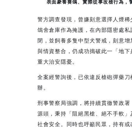
表面豢養賽鴿、實際從事改槍行為，警
警方調查發現，曾嫌刻意選擇人煙稀
鴿舍倉庫作為掩護，在內部隱密處私
閉，並飼養多隻中型犬警戒，刻意增
與情資整合，仍成功搗破此一「地下
重大治安隱憂。
全案經警詢後，已依違反槍砲彈藥刀
辦。
刑事警察局強調，將持續貫徹警政署
源頭，秉持「阻絕黑槍、絕不手軟」
社會安全。同時也呼籲民眾，持有或