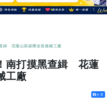
查緝 花蓮山區破獲改造槍械工廠
！南打摸黑查緝 花蓮
械工廠
分享