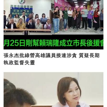
張永杰批綠營高雄議員接連涉貪 質疑長期
執政監督失靈