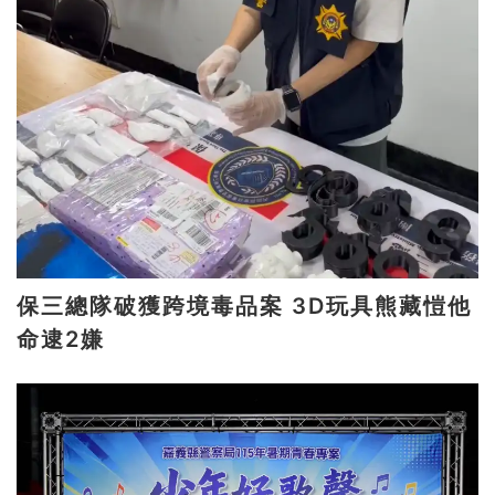
保三總隊破獲跨境毒品案 3D玩具熊藏愷他
命逮2嫌