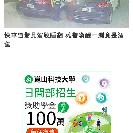
快車道驚見駕駛睡翻 雄警喚醒一測竟是酒
駕