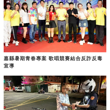
嘉縣暑期青春專案 歌唱競賽結合反詐反毒
宣導