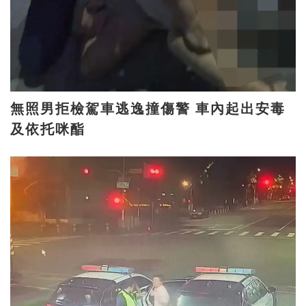
無照男拒檢駕車逃逸撞傷警 車內起出安毒
及依托咪酯