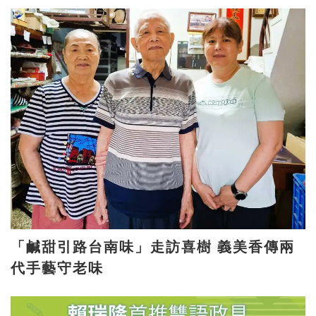
「鹹甜引路台南味」走訪喜樹 義美香傳兩
代手藝守老味