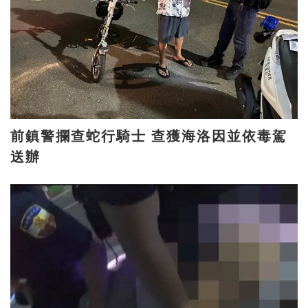
前鎮警攔查蛇行騎士 查獲海洛因並依毒駕
送辦