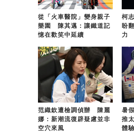
從「火車醫院」變身親子
柯
樂園 陳其邁：讓鐵道記
盼
憶在歡笑中延續
力
范織欽遭檢調偵辦 陳麗
暑
娜：新潮流復辟疑慮並非
推
空穴來風
體