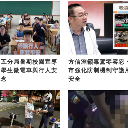
警五分局暑期校園宣導
方信淵籲毒駕零容忍 促高
升學生微電車與行人安
市強化防制機制守護
觀念
安全