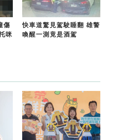
撞傷
快車道驚見駕駛睡翻 雄警
喚醒一測竟是酒駕