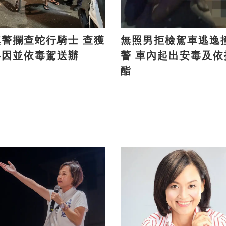
警攔查蛇行騎士 查獲
無照男拒檢駕車逃逸
洛因並依毒駕送辦
警 車內起出安毒及依托咪
酯