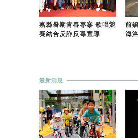
嘉縣暑期青春專案 歌唱競
前鎮
賽結合反詐反毒宣導
海
最新消息