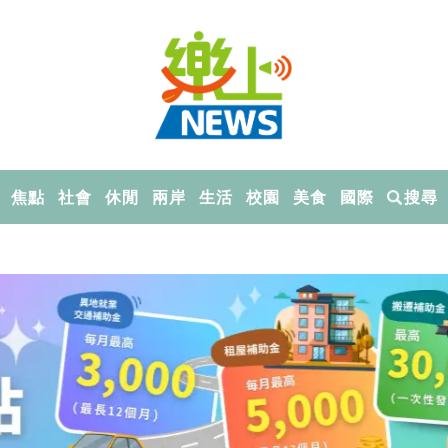
焦點
社會
休閒
兩岸
生活
校園
美食
國際
搜尋