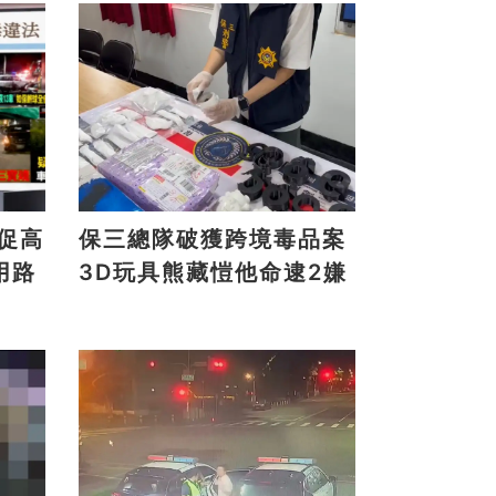
保三總隊破獲跨境毒品案
用路
3D玩具熊藏愷他命逮2嫌