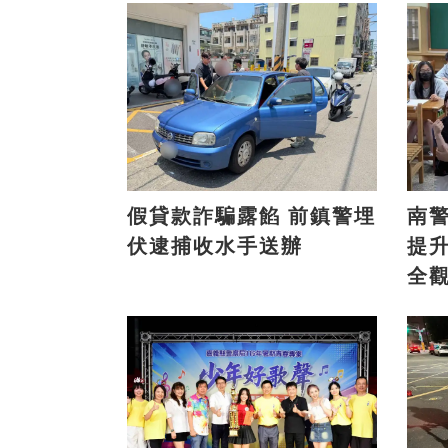
假貸款詐騙露餡 前鎮警埋
南
伏逮捕收水手送辦
提
全