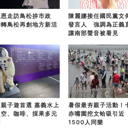
志恩走訪鳥松拚市政
陳麗娜接任國民黨文
翻轉鳥松再創地方新活
發言人 強調為正義
讓南部聲音被看見
假親子遊首選 嘉義水上
暑假最夯親子活動！
太空、咖啡、採果多元
赤嘴園挖文蛤吸引近
驗
1500人同樂