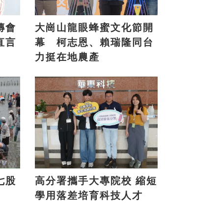
傳會
大崗山龍眼蜂蜜文化節開
直言
幕 柯志恩、賴瑞隆同台
力挺在地農產
七股
高分署攜手大專院校 縮短
學用落差培育科技人才