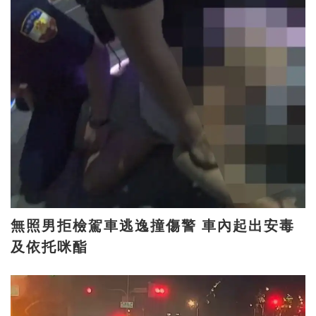
無照男拒檢駕車逃逸撞傷警 車內起出安毒
及依托咪酯