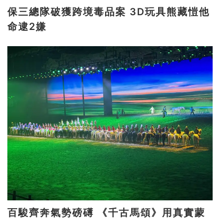
保三總隊破獲跨境毒品案 3D玩具熊藏愷他
命逮2嫌
百駿齊奔氣勢磅礡 《千古馬頌》用真實蒙