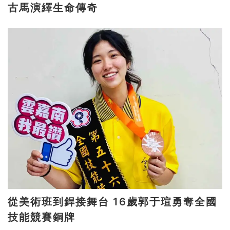
古馬演繹生命傳奇
從美術班到銲接舞台 16歲郭于瑄勇奪全國
技能競賽銅牌