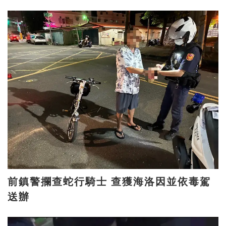
前鎮警攔查蛇行騎士 查獲海洛因並依毒駕
送辦