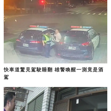
快車道驚見駕駛睡翻 雄警喚醒一測竟是酒
駕