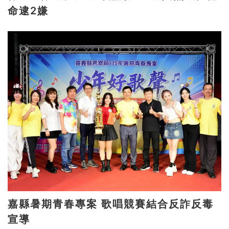
命逮2嫌
嘉縣暑期青春專案 歌唱競賽結合反詐反毒
宣導