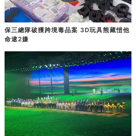
保三總隊破獲跨境毒品案 3D玩具熊藏愷他
命逮2嫌