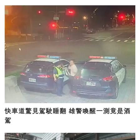
快車道驚見駕駛睡翻 雄警喚醒一測竟是酒
駕