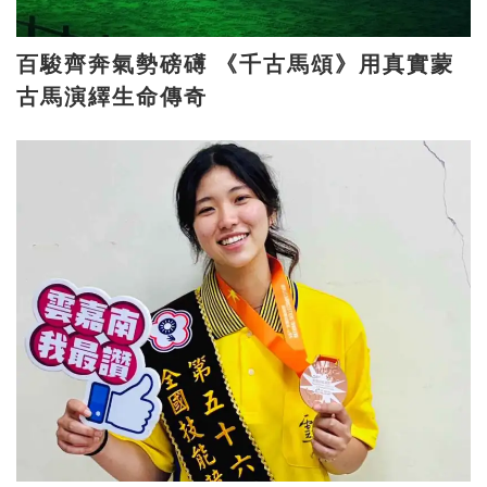
百駿齊奔氣勢磅礡 《千古馬頌》用真實蒙
古馬演繹生命傳奇