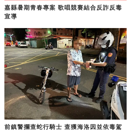
嘉縣暑期青春專案 歌唱競賽結合反詐反毒
宣導
前鎮警攔查蛇行騎士 查獲海洛因並依毒駕