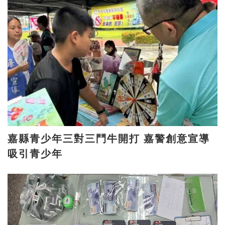
嘉縣青少年三對三鬥牛開打 嘉警創意宣導
吸引青少年