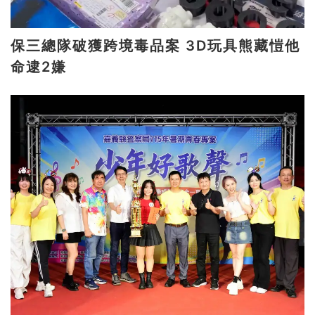
保三總隊破獲跨境毒品案 3D玩具熊藏愷他
命逮2嫌