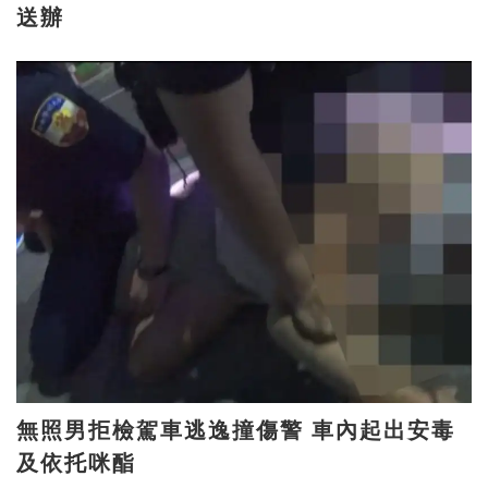
送辦
無照男拒檢駕車逃逸撞傷警 車內起出安毒
及依托咪酯