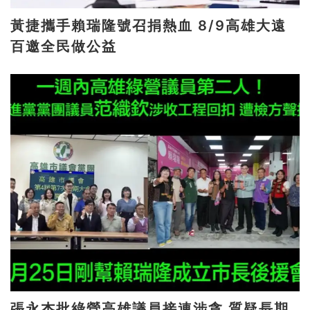
黃捷攜手賴瑞隆號召捐熱血 8/9高雄大遠
百邀全民做公益
張永杰批綠營高雄議員接連涉貪 質疑長期