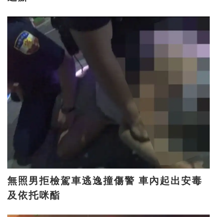
無照男拒檢駕車逃逸撞傷警 車內起出安毒
及依托咪酯