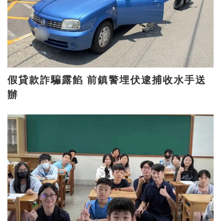
假貸款詐騙露餡 前鎮警埋伏逮捕收水手送
辦