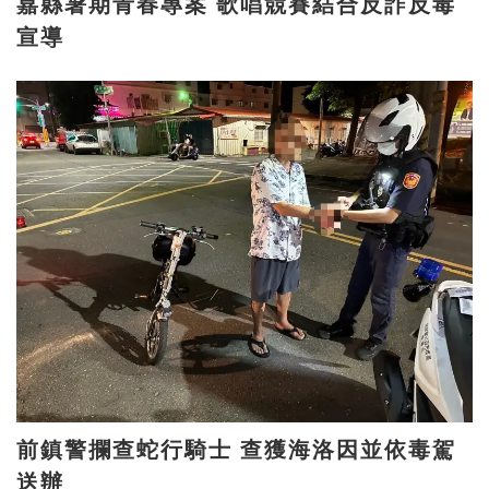
嘉縣暑期青春專案 歌唱競賽結合反詐反毒
宣導
前鎮警攔查蛇行騎士 查獲海洛因並依毒駕
送辦