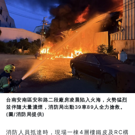
台南安南區安和路二段廠房凌晨陷入火海，火勢猛烈
並伴隨大量濃煙，消防局出動39車89人全力搶救。
(圖/消防局提供)
消防人員抵達時，現場一棟4層樓鐵皮及RC構