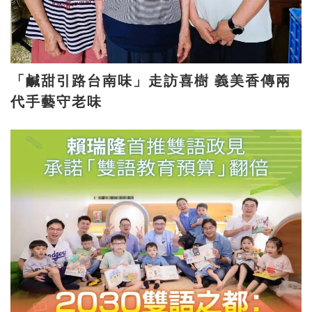
「鹹甜引路台南味」走訪喜樹 義美香傳兩
代手藝守老味