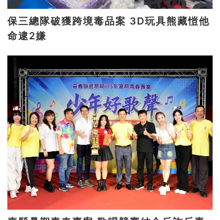
保三總隊破獲跨境毒品案 3D玩具熊藏愷他
命逮2嫌